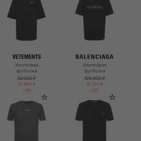
Хлопковая
Хлопковая
футболка
футболка
52 050 ₽
106 500 ₽
36 450 ₽
74 550 ₽
-
30
%
-
30
%