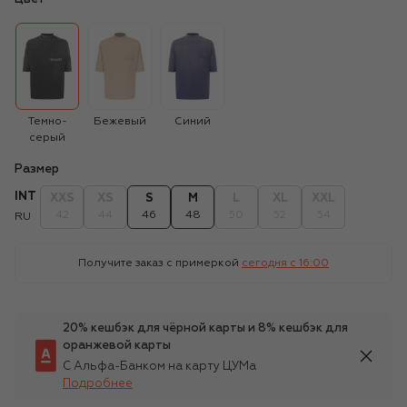
Темно-
Бежевый
Синий
серый
Размер
INT
XXS
XS
S
M
L
XL
XXL
42
44
46
48
50
52
54
RU
Получите заказ с примеркой
сегодня c 16:00
20% кешбэк для чёрной карты и 8% кешбэк для
оранжевой карты
С Альфа-Банком на карту ЦУМа
Подробнее