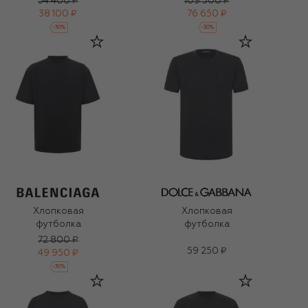
54 400 ₽
109 500 ₽
38 100 ₽
76 650 ₽
-
30
%
-
30
%
Хлопковая
Хлопковая
футболка
футболка
72 800 ₽
59 250 ₽
49 950 ₽
-
30
%