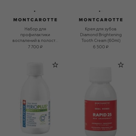
Набор для
Крем для зубов
профилактики
Diamond Brightening
воспалений в полости
Tooth Cream (60ml)
рта до и после
7 700 ₽
6 500 ₽
операций