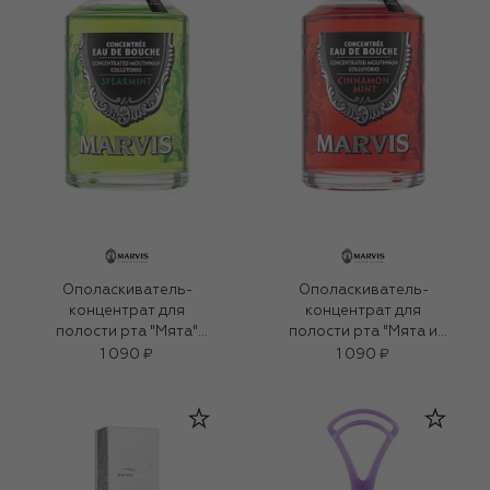
Ополаскиватель-
Ополаскиватель-
концентрат для
концентрат для
полости рта "Мята"
полости рта "Мята и
(120ml)
Корица" (120ml)
1 090 ₽
1 090 ₽