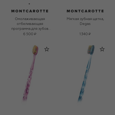
Омолаживающая
Мягкая зубная щетка,
отбеливающая
Degas
программа для зубов
(3x30ml)
6 500 ₽
1 340 ₽