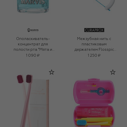
Ополаскиватель-
Межзубная нить с
концентрат для
пластиковым
полости рта "Мята и
держателем Flosspic
Анис" (120ml)
(30шт.)
1 090 ₽
1 250 ₽