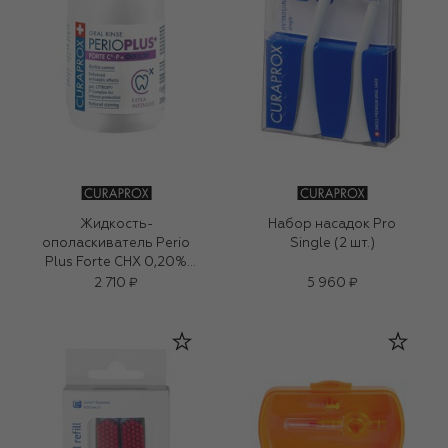
Жидкость-
Набор насадок Pro
ополаскиватель Perio
Single (2 шт.)
Plus Forte CHX 0,20%
(200ml)
2 710 ₽
5 960 ₽