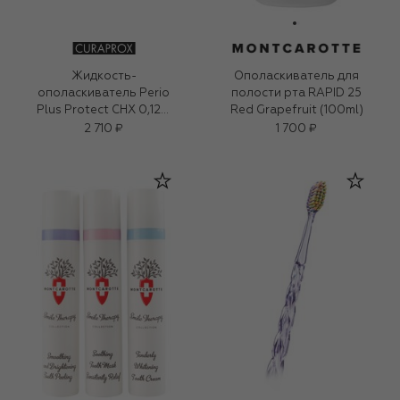
Жидкость-
Ополаскиватель для
ополаскиватель Perio
полости рта RAPID 25
Plus Protect CHX 0,12%
Red Grapefruit (100ml)
(200ml)
2 710 ₽
1 700 ₽