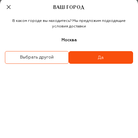
890 ₽
890 ₽
ВАШ ГОРОД
В каком городе вы находитесь? Мы предложим подходящие
условия доставки
Москва
Выбрать другой
Да
ACCA KAPPA
Отбеливающая зубная
Зубная паста с
паста «Мята
активированным углем
Антитабак"» (85ml)
без содержания фтора