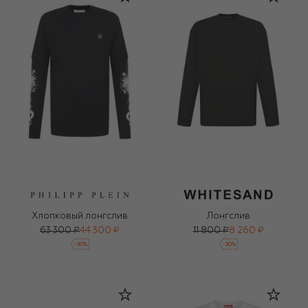
Хлопковый лонгслив
Лонгслив
63 300 ₽
44 300 ₽
11 800 ₽
8 260 ₽
-
30
%
-
30
%