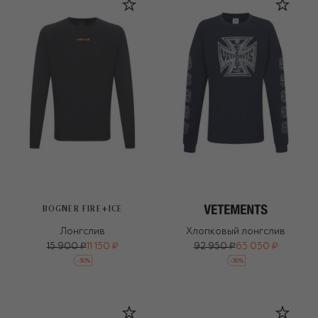
BOGNER FIRE+ICE
Лонгслив
Хлопковый лонгслив
15 900 ₽
11 150 ₽
92 950 ₽
65 050 ₽
-
30
%
-
30
%