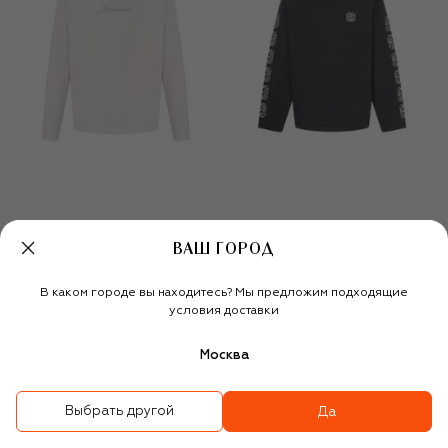
ВАШ ГОРОД
Хлопковый лонгслив
Хлопковый лонгслив
32 450 ₽
22 700 ₽
85 500 ₽
59 850 ₽
В каком городе вы находитесь? Мы предложим подходящие
-
30
%
-
30
%
условия доставки
Москва
Выбрать другой
Да