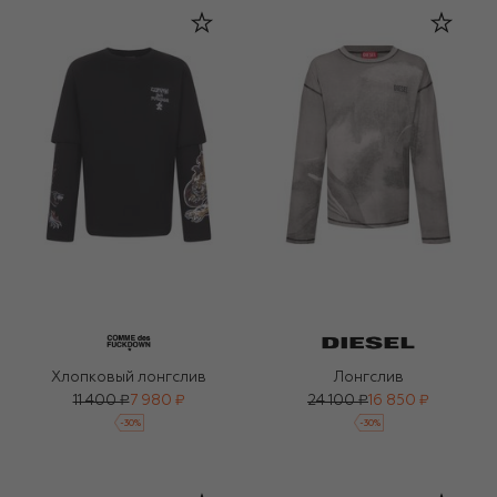
Хлопковый лонгслив
Лонгслив
11 400 ₽
7 980 ₽
24 100 ₽
16 850 ₽
-
30
%
-
30
%