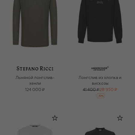
Льняной лонгслив-
Лонгслив из хлопка и
хенли
вискозы
124 000 ₽
41 400 ₽
28 950 ₽
-
30
%