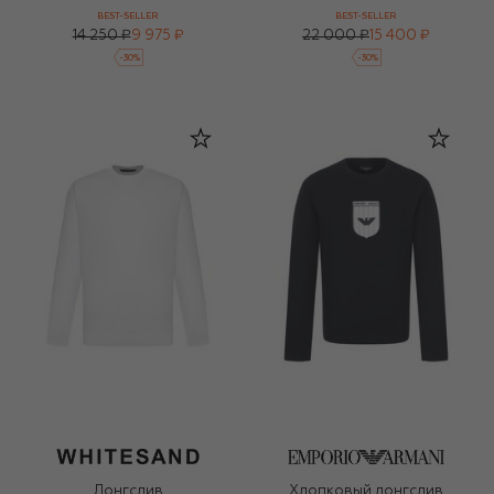
BEST-SELLER
BEST-SELLER
14 250 ₽
9 975 ₽
22 000 ₽
15 400 ₽
-
30
%
-
30
%
Лонгслив
Хлопковый лонгслив