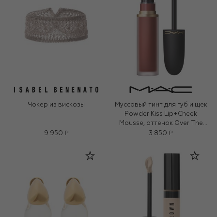
Чокер из вискозы
Муссовый тинт для губ и щек
Powder Kiss Lip+Cheek
Mousse, оттенок Over The
Taupe (5ml)
9 950 ₽
3 850 ₽