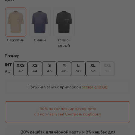
Бежевый
Синий
Темно-
серый
Размер
INT
XXS
XS
S
M
L
XL
XXL
42
44
46
48
50
52
54
RU
Получите заказ с примеркой
завтра c 10:00
-30% на коллекции весна-лето 

с 3 по 17 августа!
Смотреть подборку
20% кешбэк для чёрной карты и 8% кешбэк для