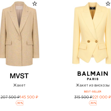
Жакет
Жакет из вискозы
BEST-SELLER
207 500 ₽
145 500 ₽
315 500 ₽
221 000 ₽
-
30
%
-
30
%