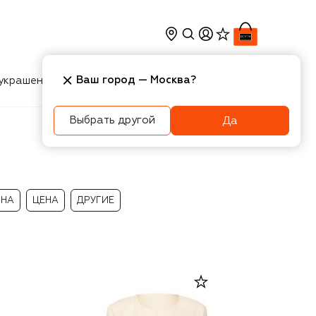
Ваш город —
Москва
?
украшения
Косметика
Интерьер
Новости
Выбрать другой
Да
ИНА
ЦЕНА
ДРУГИЕ