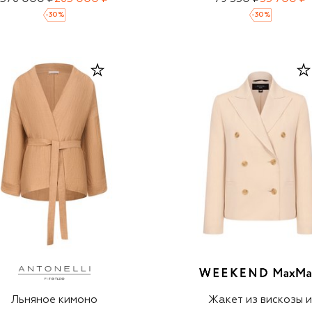
-
30
%
-
30
%
Льняное кимоно
Жакет из вискозы 