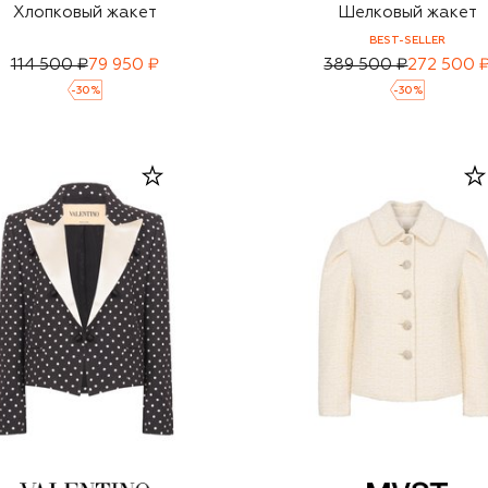
Хлопковый жакет
Шелковый жакет
BEST-SELLER
114 500 ₽
79 950 ₽
389 500 ₽
272 500 
-
30
%
-
30
%