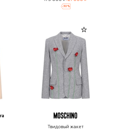
-
30
%
и
Твидовый жакет