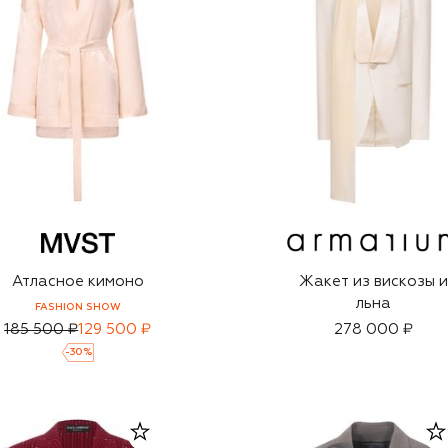
Атласное кимоно
Жакет из вискозы 
льна
FASHION SHOW
185 500 ₽
129 500 ₽
278 000 ₽
-
30
%