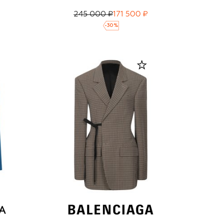
245 000 ₽
171 500 ₽
-
30
%