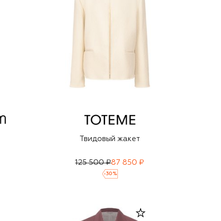
и
Твидовый жакет
125 500 ₽
87 850 ₽
-
30
%