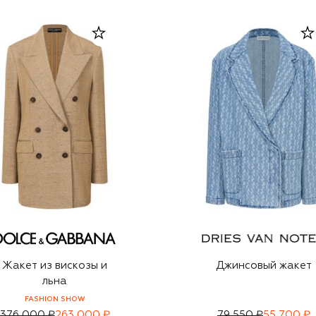
Жакет из вискозы и
Джинсовый жакет
льна
FASHION SHOW
376 000 ₽
263 000 ₽
79 550 ₽
55 700 ₽