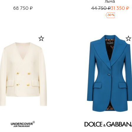
льна
68 750 ₽
44 750 ₽
31 350 ₽
-
30
%