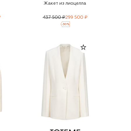
Жакет из лиоцелла
₽
437 500 ₽
299 500 ₽
-
30
%