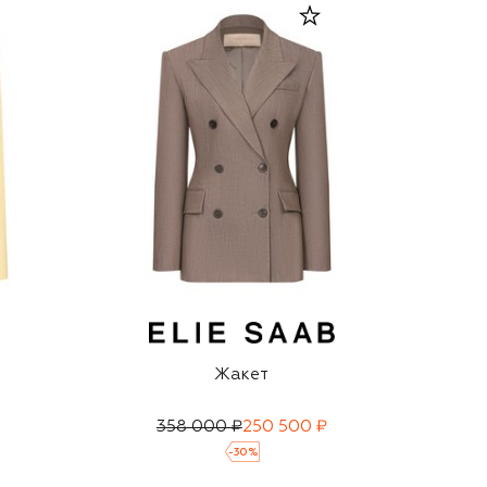
Жакет
358 000 ₽
250 500 ₽
-
30
%