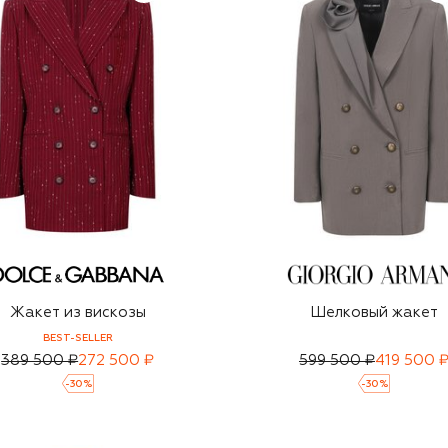
Жакет из вискозы
Шелковый жакет
BEST-SELLER
389 500 ₽
272 500 ₽
599 500 ₽
419 500 
-
30
%
-
30
%