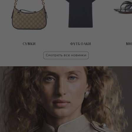
СУМКИ
ФУТБОЛКИ
МЮ
Смотреть все новинки