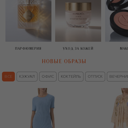
ПАРФЮМЕРИЯ
УХОД ЗА КОЖЕЙ
МАК
НОВЫЕ ОБРАЗЫ
ВСЕ
КЭЖУАЛ
ОФИС
КОКТЕЙЛЬ
ОТПУСК
ВЕЧЕРНИ