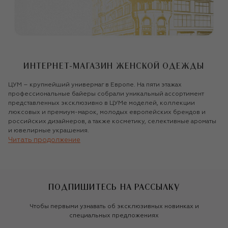
ИНТЕРНЕТ-МАГАЗИН ЖЕНСКОЙ ОДЕЖДЫ
ЦУМ – крупнейший универмаг в Европе. На пяти этажах
профессиональные байеры собрали уникальный ассортимент
представленных эксклюзивно в ЦУМе моделей, коллекции
люксовых и премиум-марок, молодых европейских брендов и
российских дизайнеров, а также косметику, селективные ароматы
и ювелирные украшения.
Читать продолжение
ШОПИНГ ТАМ, ГДЕ ВАМ УДОБНО
ЦУМ меняет традиционное представление о шопинге, предлагая
совершать покупки там, где вам удобно: в оффлайновом
ПОДПИШИТЕСЬ НА РАССЫЛКУ
пространстве, просторных VIP-примерочных, в мобильном
приложении или в интернет-магазине tsum.ru. В мобильном
Чтобы первыми узнавать об эксклюзивных новинках и
приложении и на официальном сайте интернет-магазин
специальных предложениях
универмага предлагает качественный сервис, которым всегда