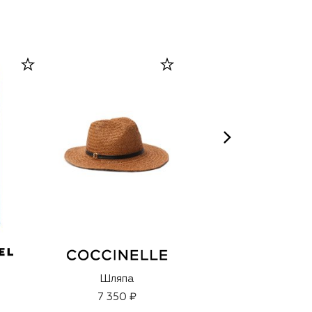
Шляпа
Бальзам для губ
Squirt Plumping
7 350 ₽
Gloss Stick,