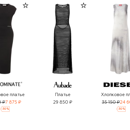
вое платье
Платье
Хлопковое п
0 ₽
7 875 ₽
29 850 ₽
35 150 ₽
24 6
-
30
%
-
30
%