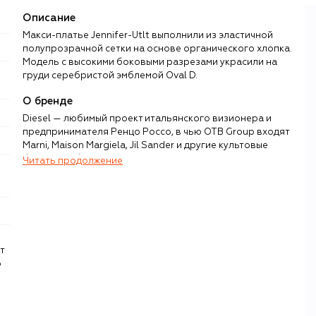
Описание
Макси-платье Jennifer-Utlt выполнили из эластичной
полупрозрачной сетки на основе органического хлопка.
Модель с высокими боковыми разрезами украсили на
груди серебристой эмблемой Oval D.
О бренде
Diesel — любимый проект итальянского визионера и
предпринимателя Ренцо Россо, в чью OTB Group входят
Marni, Maison Margiela, Jil Sander и другие культовые
бренды. Работу с денимом Россо начал в 1970-х, и уже в
Читать продолжение
1978 году основал Diesel — ироничный, провокационный
и контркультурный бренд, специализацией которого с
первого дня работы остаются джинсы и современная
одежда на каждый день.
Россо, известный в fashion-бизнесе и далеко за его
т
пределами благодаря любви ко всему новому и
р
технологическим инновациям, бунтарскому нраву и
жизнелюбивому настрою, буквально наделил бренд
собственным характером. Россо не опускает планку уже
более 40 лет: в 80-х он одним из первых начал