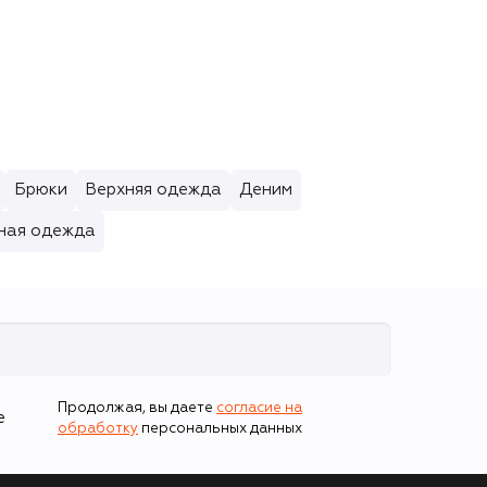
оттенок Hazard
3 250 ₽
(2,3ml)
Брюки
Верхняя одежда
Деним
ная одежда
Продолжая, вы даете
согласие на
е
обработку
персональных данных