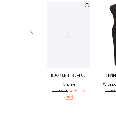
BOGNER FIRE+ICE
Платье
Хлопко
21 200 ₽
14 850 ₽
11 25
-
30
%