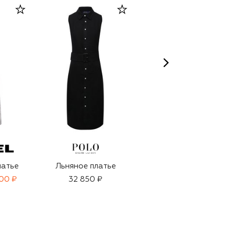
латье
Льняное платье
Платье из вискозы
00 ₽
32 850 ₽
24 100 ₽
16 850 ₽
-
30
%