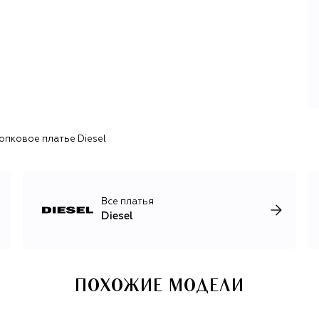
выпускать «рваный» деним, в 90-х сделал ставку на
интернет и запустил для бренда онлайн-магазин, в
2020-м разглядел в Y/Project и пригласил в Diesel
бельгийского дизайнера Гленна Мартенса — одного из
самых талантливых в своем поколении.
Именно Мартенс, с 2025 года совмещающий работу в
Diesel и Maison Margiela, дал бренду вторую жизнь:
представил новый логотип, выпустил первую в истории
бренда it-сумку 1DR, кроссовки S-Prototype и множество
опковое платье Diesel
примечательных моделей одежды. В фокусе неизменно
оказывается и деним — вареный, крашеный, выбеленный,
термо, рваный, металлизированный, состаренный
лазером. Из него создаются рубашки и куртки,
классические и с экстремально низкой посадкой джинсы,
Все платья
платья и топы в бельевом стиле, а также сумки и обувь.
Diesel
ПОХОЖИЕ МОДЕЛИ