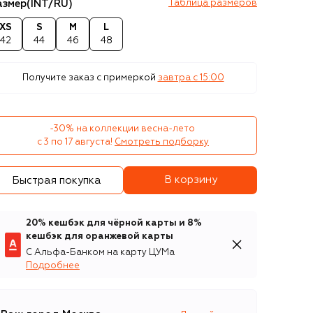
азмер
(INT/RU)
Таблица размеров
XS
S
M
L
42
44
46
48
Получите заказ с примеркой
завтра c 15:00
-30% на коллекции весна-лето 

с 3 по 17 августа!
Смотреть подборку
В корзину
Быстрая покупка
20% кешбэк для чёрной карты и 8%
кешбэк для оранжевой карты
С Альфа-Банком на карту ЦУМа
Подробнее