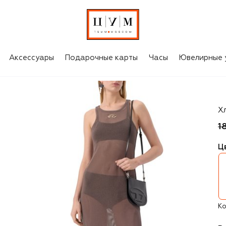
Аксессуары
Подарочные карты
Часы
Ювелирные 
Di
Х
1
Ц