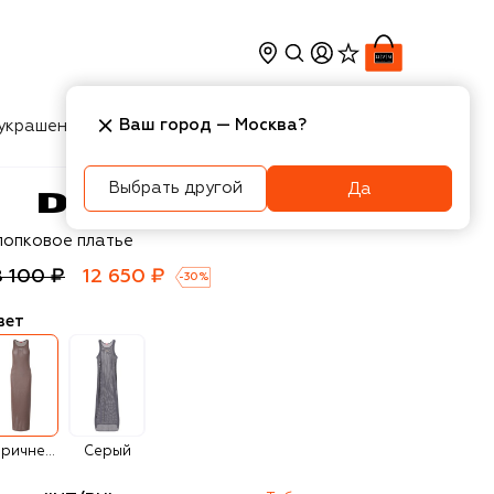
Ваш город —
Москва
?
украшения
Косметика
Интерьер
Новости
Выбрать другой
Да
esel
лопковое платье
8 100 ₽
12 650 ₽
-
30
%
вет
Коричневый
Серый