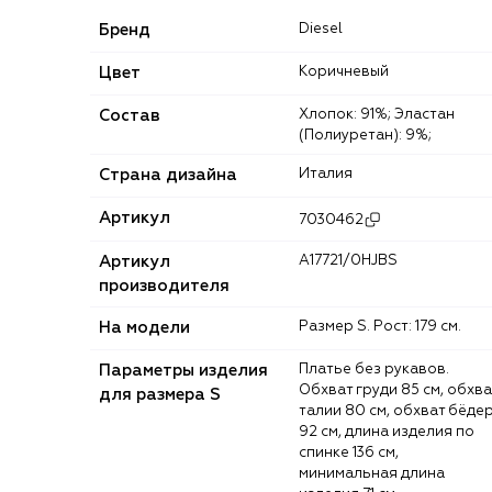
Бренд
Diesel
Цвет
Коричневый
Состав
Хлопок: 91%; Эластан
(Полиуретан): 9%;
Страна дизайна
Италия
Артикул
7030462
Артикул
A17721/0HJBS
производителя
На модели
Размер S. Рост: 179 см.
Параметры изделия
Платье без рукавов.
Обхват груди 85 см, обхва
для размера S
талии 80 см, обхват бёде
92 см, длина изделия по
спинке 136 см,
минимальная длина