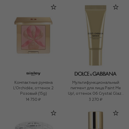
Компактные румяна
Мультифункциональный
L'Orchidée, оттенок 2
пигмент для лица Paint Me
Розовый (15g)
Up!, оттенок 06 Crystal Glaze
(5ml)
14 750 ₽
3 270 ₽