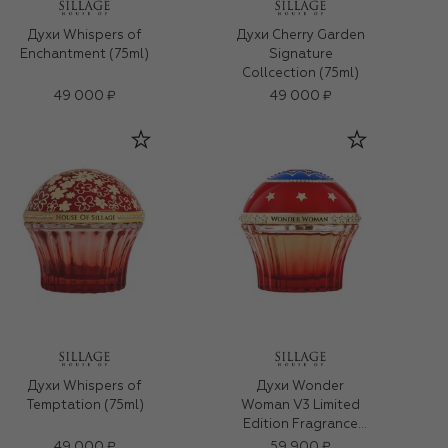
Духи Whispers of
Духи Cherry Garden
Enchantment (75ml)
Signature
Collcection (75ml)
49 000 ₽
49 000 ₽
Духи Whispers of
Духи Wonder
Temptation (75ml)
Woman V3 Limited
Edition Fragrance
(75ml)
49 000 ₽
59 900 ₽