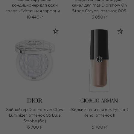
кондиционер для кожи
кайал для глаз Diorshow On
головы "Истинная гармония"
Stage Crayon, оттенок 009
(200ml)
Белый (1,2g)
10 440 ₽
3 850 ₽
Хайлайтер Dior Forever Glow
Жидкие тени для век Eye Tint
Luminizer, оттенок 05 Blue
Reno, оттенок 11
Strobe (6g)
6 700 ₽
5 700 ₽