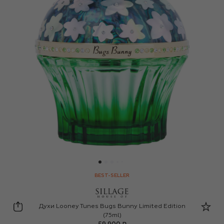
BEST-SELLER
House of Sillage
Духи Looney Tunes Bugs Bunny Limited Edition
(75ml)