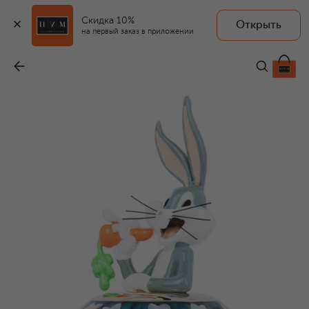
Скидка 10%
Открыть
на первый заказ в приложении
Духи Looney Tunes Bugs Bunny Limited Edition (75ml)
-
59 900 ₽