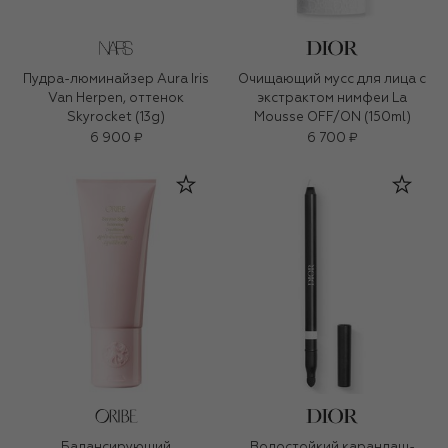
Пудра-люминайзер Aura Iris
Очищающий мусс для лица с
Van Herpen, оттенок
экстрактом нимфеи La
Skyrocket (13g)
Mousse OFF/ON (150ml)
6 900 ₽
6 700 ₽
Балансирующий
Водостойкий карандаш-