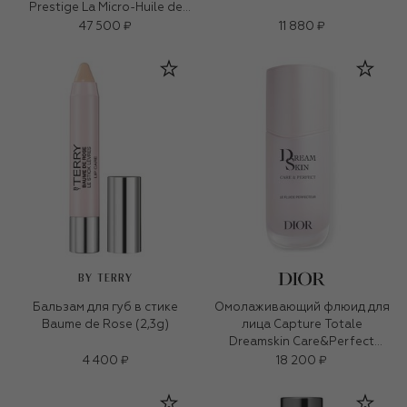
Prestige La Micro-Huile de
Rose (50ml)
47 500 ₽
11 880 ₽
BY TERRY
Бальзам для губ в стике
Омолаживающий флюид для
Baume de Rose (2,3g)
лица Capture Totale
Dreamskin Care&Perfect
(50ml)
4 400 ₽
18 200 ₽