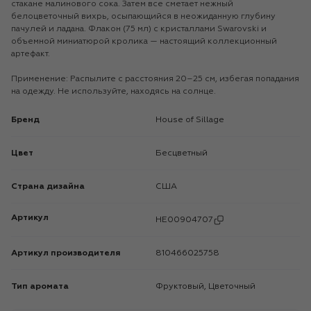
стакане малинового сока. Затем все сметает нежный
белоцветочный вихрь, осыпающийся в неожиданную глубину
пачулей и ладана. Флакон (75 мл) с кристаллами Swarovski и
объемной миниатюрой кролика — настоящий коллекционный
артефакт.
Применение: Распылите с расстояния 20–25 см, избегая попадания
на одежду. Не используйте, находясь на солнце.
Бренд
House of Sillage
Цвет
Бесцветный
Страна дизайна
США
Артикул
HE00904707
Артикул производителя
810466025758
Тип аромата
Фруктовый, Цветочный