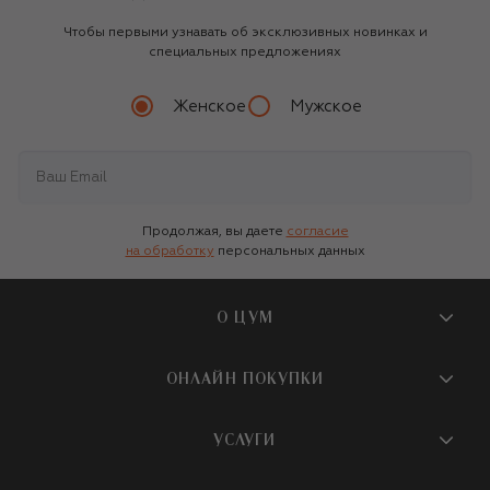
Чтобы первыми узнавать об эксклюзивных новинках и
специальных предложениях
Женское
Мужское
Продолжая, вы даете
согласие
на обработку
персональных данных
О ЦУМ
О магазине
ОНЛАЙН ПОКУПКИ
Новости и события
Вопросы и ответы
УСЛУГИ
Бутики и ПВЗ ЦУМ
Мобильное приложение
Контакты