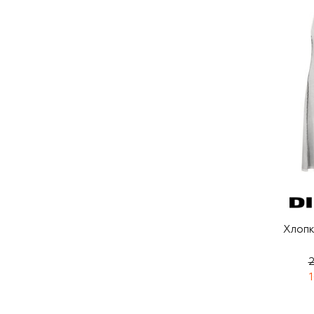
Хлопк
2