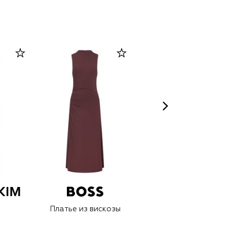
Платье из вискозы
Платье из хлопка и
шелка