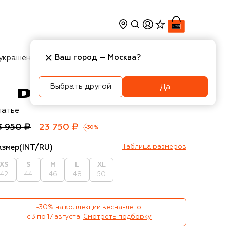
Ваш город —
Москва
?
украшения
Косметика
Интерьер
Новости
Выбрать другой
Да
esel
латье
3 950 ₽
23 750 ₽
-
30
%
азмер
(INT/RU)
Таблица размеров
XS
S
M
L
XL
42
44
46
48
50
-30% на коллекции весна-лето 

с 3 по 17 августа!
Смотреть подборку