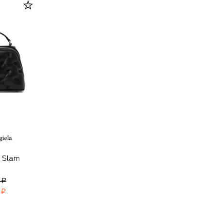
 Slam
 ₽
 ₽