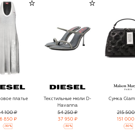
овое платье
Текстильные мюли D-
Сумка Glam
Havanna
4 100 ₽
54 250 ₽
215 500
16 850 ₽
37 950 ₽
151 000
-
30
%
-
30
%
-
30
%