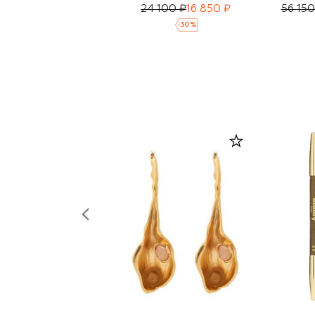
24 100 ₽
16 850 ₽
56 150
-
30
%