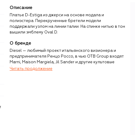
Описание
Платье D-Estiga из джерси на основе модала и
полиэстера. Перекрученные бретели модели
поддержали узлом на линии талии. На спинке нитью в тон
вышили эмблему Oval D.
О бренде
Diesel — любимый проект итальянского визионера и
предпринимателя Ренцо Россо, в чью OTB Group входят
Marni, Maison Margiela, Jil Sander и другие культовые
бренды. Работу с денимом Россо начал в 1970-х, и уже в
Читать продолжение
1978 году основал Diesel — ироничный, провокационный
и контркультурный бренд, специализацией которого с
первого дня работы остаются джинсы и современная
одежда на каждый день.
Россо, известный в fashion-бизнесе и далеко за его
т
пределами благодаря любви ко всему новому и
технологическим инновациям, бунтарскому нраву и
жизнелюбивому настрою, буквально наделил бренд
собственным характером. Россо не опускает планку уже
более 40 лет: в 80-х он одним из первых начал