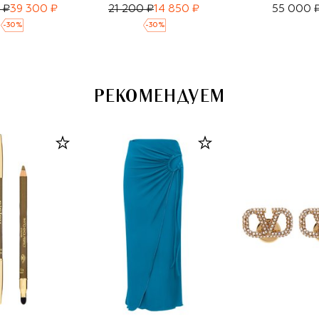
 ₽
39 300 ₽
21 200 ₽
14 850 ₽
55 000 
-
30
%
-
30
%
РЕКОМЕНДУЕМ