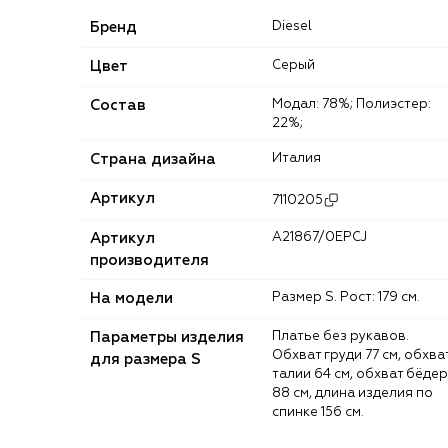
Бренд
Diesel
Цвет
Серый
Состав
Модал: 78%; Полиэстер:
22%;
Страна дизайна
Италия
Артикул
7110205
Артикул
A21867/0EPCJ
производителя
На модели
Размер S. Рост: 179 см.
Параметры изделия
Платье без рукавов.
Обхват груди 77 см, обхва
для размера S
талии 64 см, обхват бёдер
88 см, длина изделия по
спинке 156 см.