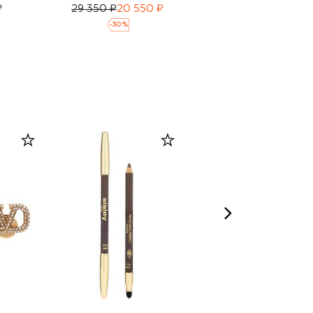
₽
29 350 ₽
20 550 ₽
27 000 ₽
-
30
%