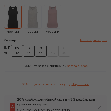
Черный
Серый
Розовый
Размер
Таблица размеров
INT
XS
S
M
L
XL
42
44
46
48
50
RU
Получите заказ с примеркой
завтра c 10:00
10% бонусов за первую покупку
Подробнее
20% кешбэк для чёрной карты и 8% кешбэк для
оранжевой карты
С Альфа-Банком на карту ЦУМа