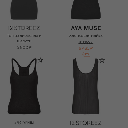
Топ из лиоцелла и
Хлопковая майка
шерсти
13 550 ₽
5 800 ₽
9 485 ₽
-
30
%
495 DENIM