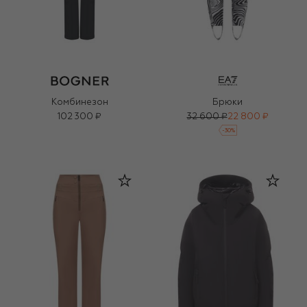
Комбинезон
Брюки
102 300 ₽
32 600 ₽
22 800 ₽
-
30
%