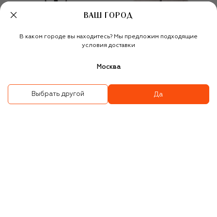
ВАШ ГОРОД
В каком городе вы находитесь? Мы предложим подходящие
условия доставки
Москва
Выбрать другой
Да
Утепленные брюки
Пуховик
ЭКСКЛЮЗИВНО В ЦУМЕ
63 700 ₽
696 500 ₽