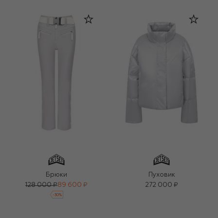
Брюки
Пуховик
128 000 ₽
89 600 ₽
272 000 ₽
-
30
%