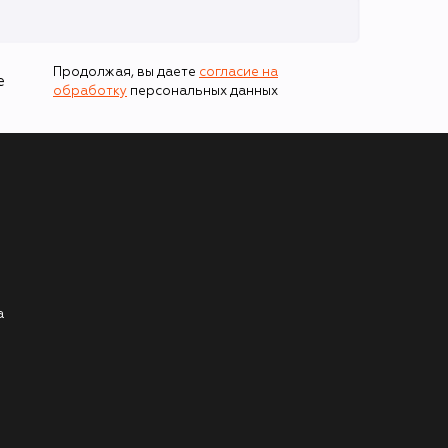
Продолжая, вы даете
согласие на
е
обработку
персональных данных
а