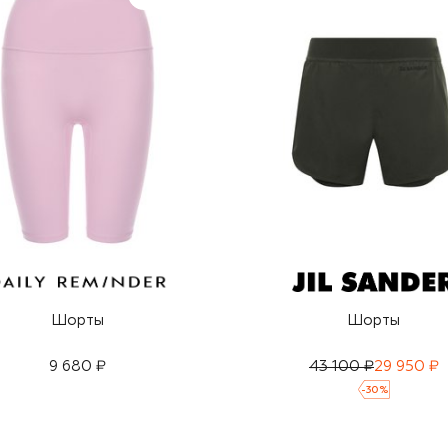
Шорты
Шорты
9 680 ₽
43 100 ₽
29 950 ₽
-
30
%