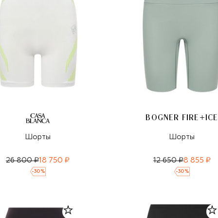
BOGNER FIRE+IC
Шорты
Шорты
26 800 ₽
18 750 ₽
12 650 ₽
8 855 ₽
-
30
%
-
30
%