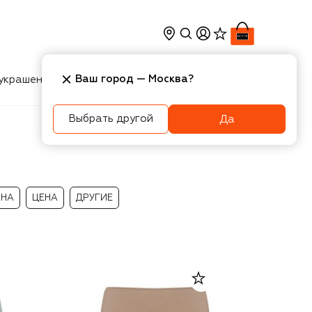
Ваш город —
Москва
?
украшения
Косметика
Интерьер
Новости
Выбрать другой
Да
ИНА
ЦЕНА
ДРУГИЕ