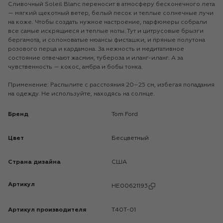
Сливочный Soleil Blanc переносит в атмосферу бесконечного лета
— мягкий щекотный ветер, белый песок и теплые солнечные лучи
на коже. Чтобы создать нужное настроение, парфюмеры собрали
все самые искрящиеся и теплые ноты. Тут и цитрусовые брызги
бергамота, и солоноватые нюансы фисташки, и пряные полутона
розового перца и кардамона. За нежность и медитативное
состояние отвечают жасмин, тубероза и иланг-иланг. А за
чувственность — кокос, амбра и бобы тонка.
Применение: Распылите с расстояния 20–25 см, избегая попадания
на одежду. Не используйте, находясь на солнце.
Бренд
Tom Ford
Цвет
Бесцветный
Страна дизайна
США
Артикул
HE00621193
Артикул производителя
T40T-01