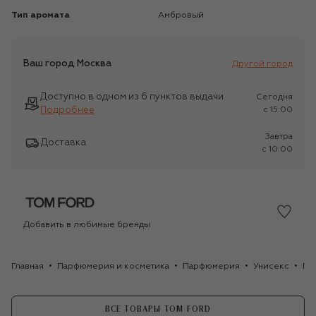
Тип аромата
Амбровый
Ваш город
Москва
Другой город
Доступно в одном из 6 пунктов выдачи
Сегодня
Подробнее
c 15:00
Завтра
Доставка
c 10:00
Добавить в любимые бренды
Главная
Парфюмерия и косметика
Парфюмерия
Унисекс
Па
ВСЕ ТОВАРЫ TOM FORD