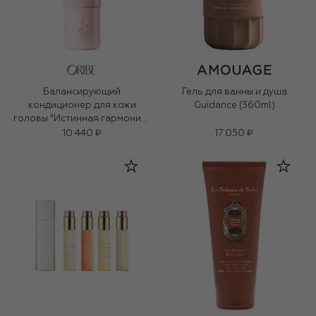
Балансирующий
Гель для ванны и душа
кондиционер для кожи
Guidance (360ml)
головы "Истинная гармония"
(200ml)
10 440 ₽
17 050 ₽