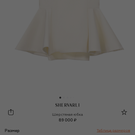
SHERVARLI
Shervarli
Шерстяная юбка
89 000 ₽
Размер
Таблица размеров