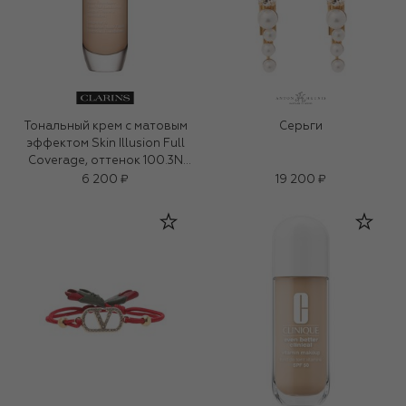
Тональный крем с матовым
Серьги
эффектом Skin Illusion Full
Coverage, оттенок 100.3N
(30ml)
6 200 ₽
19 200 ₽