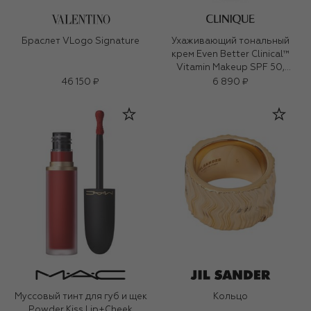
Браслет VLogo Signature
Ухаживающий тональный
крем Even Better Clinical™
Vitamin Makeup SPF 50,
оттенок Light Cool 2 (30ml)
46 150 ₽
6 890 ₽
Муссовый тинт для губ и щек
Кольцо
Powder Kiss Lip+Cheek