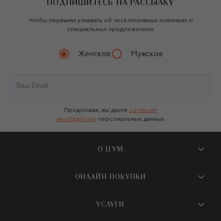
ПОДПИШИТЕСЬ НА РАССЫЛКУ
Чтобы первыми узнавать об эксклюзивных новинках и
специальных предложениях
Женское
Мужское
Продолжая, вы даете
согласие
на обработку
персональных данных
О ЦУМ
О магазине
ОНЛАЙН ПОКУПКИ
Новости и события
Вопросы и ответы
УСЛУГИ
Бутики и ПВЗ ЦУМ
Мобильное приложение