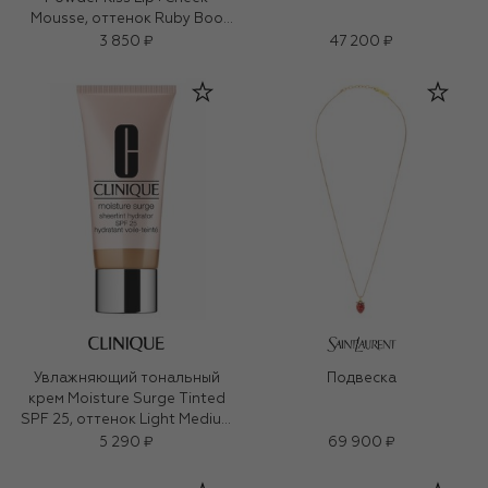
Mousse, оттенок Ruby Boo
(5ml)
3 850 ₽
47 200 ₽
Увлажняющий тональный
Подвеска
крем Moisture Surge Tinted
SPF 25, оттенок Light Medium
(40ml)
5 290 ₽
69 900 ₽