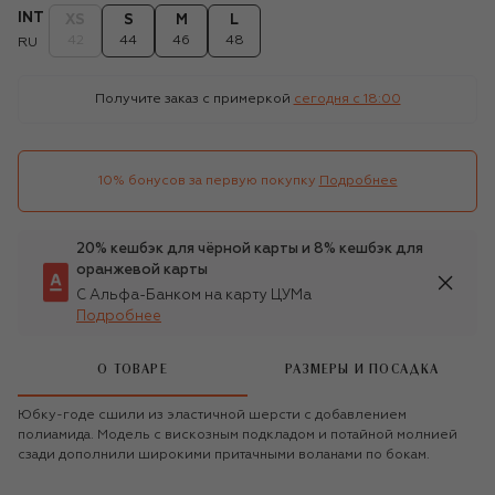
INT
XS
S
M
L
42
44
46
48
RU
Получите заказ с примеркой
сегодня c 18:00
10% бонусов за первую покупку
Подробнее
20% кешбэк для чёрной карты и 8% кешбэк для
оранжевой карты
С Альфа-Банком на карту ЦУМа
Подробнее
О ТОВАРЕ
РАЗМЕРЫ И ПОСАДКА
Юбку-годе сшили из эластичной шерсти с добавлением
полиамида. Модель с вискозным подкладом и потайной молнией
сзади дополнили широкими притачными воланами по бокам.