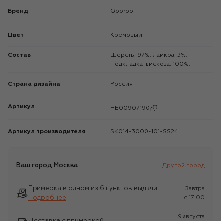
Бренд
Gooroo
Цвет
Кремовый
Состав
Шерсть: 97%; Лайкра: 3%;
Подкладка-вискоза: 100%;
Страна дизайна
Россия
Артикул
HE00907190
Артикул производителя
SK014-3000-101-SS24
Ваш город
Москва
Другой город
Примерка в одном из 6 пунктов выдачи
Завтра
Подробнее
c 17:00
9 августа
Доставка с примеркой