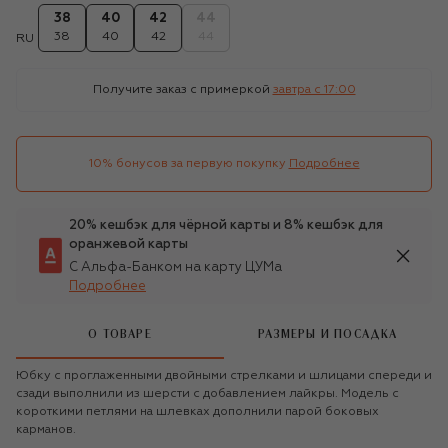
38
40
42
44
38
40
42
44
RU
Получите заказ с примеркой
завтра c 17:00
10% бонусов за первую покупку
Подробнее
20% кешбэк для чёрной карты и 8% кешбэк для
оранжевой карты
С Альфа-Банком на карту ЦУМа
Подробнее
О ТОВАРЕ
РАЗМЕРЫ И ПОСАДКА
Юбку с проглаженными двойными стрелками и шлицами спереди и
сзади выполнили из шерсти с добавлением лайкры. Модель с
короткими петлями на шлевках дополнили парой боковых
карманов.