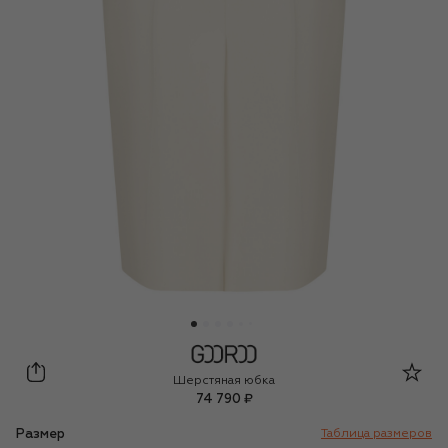
Gooroo
Шерстяная юбка
74 790 ₽
Размер
Таблица размеров