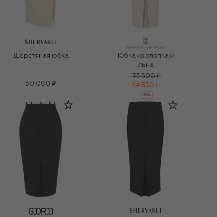
SHERVARLI
Шерстяная юбка
Юбка из хлопка и
льна
135 500 ₽
50 000 ₽
94 850 ₽
-
30
%
SHERVARLI