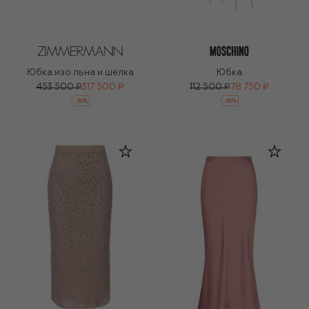
Юбка изо льна и шелка
Юбка
453 500 ₽
317 500 ₽
112 500 ₽
78 750 ₽
-
30
%
-
30
%