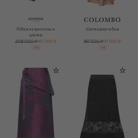
Юбка из вискозы и
Шелковая юбка
шелка
208 000 ₽
145 500 ₽
187 500 ₽
131 500 ₽
-
30
%
-
30
%