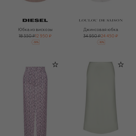
Юбка из вискозы
Джинсовая юбка
18 550 ₽
12 950 ₽
34 950 ₽
24 450 ₽
-
30
%
-
30
%