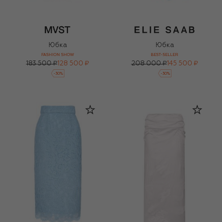
Юбка
Юбка
FASHION SHOW
BEST-SELLER
183 500 ₽
128 500 ₽
208 000 ₽
145 500 ₽
-
30
%
-
30
%