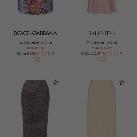
Шелковая юбка
Атласная юбка
BEST-SELLER
FASHION SHOW
191 500 ₽
134 000 ₽
414 500 ₽
290 000 ₽
-
30
%
-
30
%