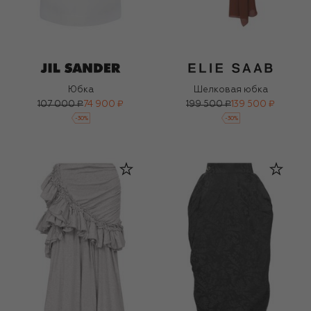
Юбка
Шелковая юбка
107 000 ₽
74 900 ₽
199 500 ₽
139 500 ₽
-
30
%
-
30
%