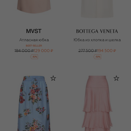
Атласная юбка
Юбка из хлопка и шелка
BEST-SELLER
184 000 ₽
129 000 ₽
277 500 ₽
194 500 ₽
-
30
%
-
30
%