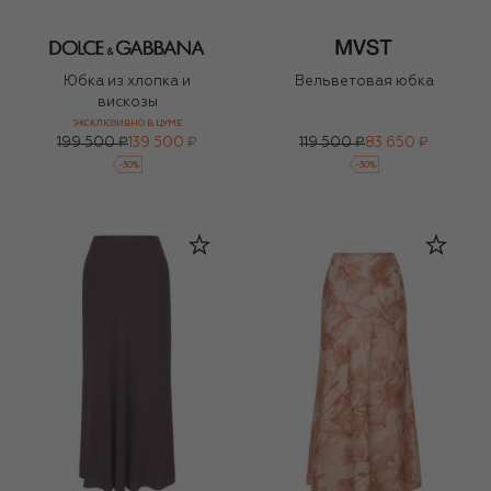
Юбка из хлопка и
Вельветовая юбка
вискозы
ЭКСКЛЮЗИВНО В ЦУМЕ
199 500 ₽
139 500 ₽
119 500 ₽
83 650 ₽
-
30
%
-
30
%