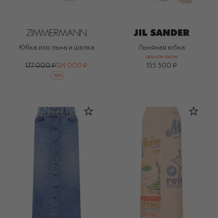
Юбка изо льна и шелка
Льняная юбка
FASHION SHOW
177 000 ₽
124 000 ₽
155 500 ₽
-
30
%