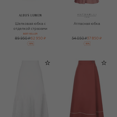
ALBUS LUMEN
Шелковая юбка с
Атласная юбка
отделкой стразами
BEST-SELLER
89 950 ₽
62 950 ₽
54 050 ₽
37 850 ₽
-
30
%
-
30
%