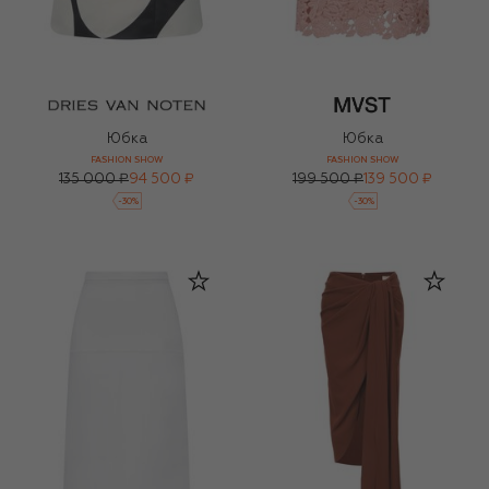
Юбка
Юбка
FASHION SHOW
FASHION SHOW
135 000 ₽
94 500 ₽
199 500 ₽
139 500 ₽
-
30
%
-
30
%