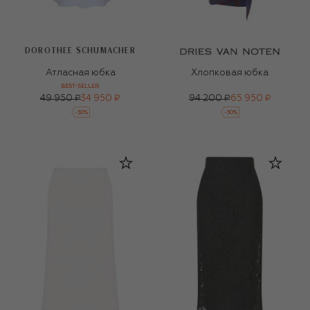
DOROTHEE SCHUMACHER
Атласная юбка
Хлопковая юбка
BEST-SELLER
49 950 ₽
34 950 ₽
94 200 ₽
65 950 ₽
-
30
%
-
30
%