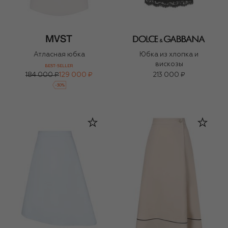
Атласная юбка
Юбка из хлопка и
вискозы
BEST-SELLER
184 000 ₽
129 000 ₽
213 000 ₽
-
30
%