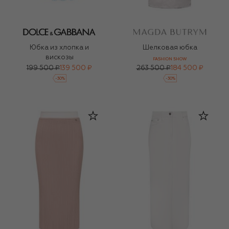
Юбка из хлопка и
Шелковая юбка
вискозы
FASHION SHOW
199 500 ₽
139 500 ₽
263 500 ₽
184 500 ₽
-
30
%
-
30
%