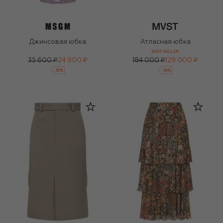
Джинсовая юбка
Атласная юбка
BEST-SELLER
35 600 ₽
24 900 ₽
184 000 ₽
129 000 ₽
-
30
%
-
30
%