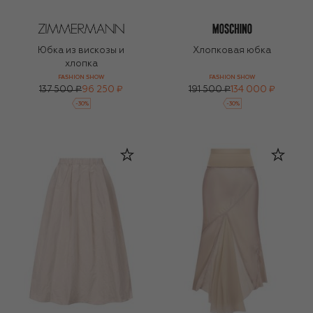
Юбка из вискозы и
Хлопковая юбка
хлопка
FASHION SHOW
FASHION SHOW
137 500 ₽
96 250 ₽
191 500 ₽
134 000 ₽
-
30
%
-
30
%