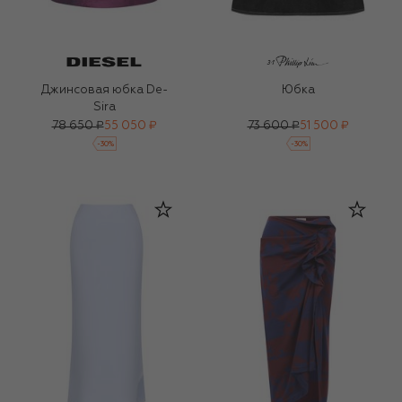
Джинсовая юбка De-
Юбка
Sira
78 650 ₽
55 050 ₽
73 600 ₽
51 500 ₽
-
30
%
-
30
%