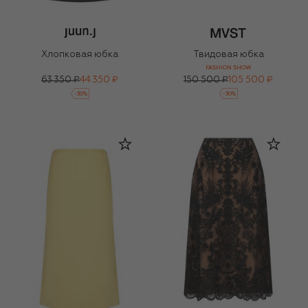
Хлопковая юбка
Твидовая юбка
FASHION SHOW
63 350 ₽
44 350 ₽
150 500 ₽
105 500 ₽
-
30
%
-
30
%