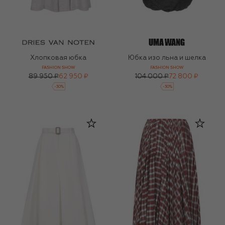
Хлопковая юбка
Юбка изо льна и шелка
FASHION SHOW
FASHION SHOW
89 950 ₽
62 950 ₽
104 000 ₽
72 800 ₽
-
30
%
-
30
%