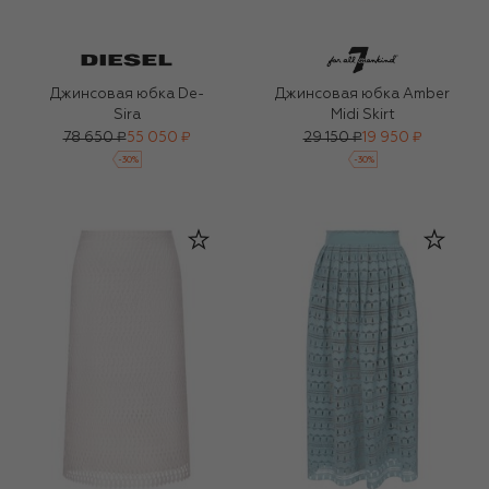
Джинсовая юбка De-
Джинсовая юбка Amber
Sira
Midi Skirt
78 650 ₽
55 050 ₽
29 150 ₽
19 950 ₽
-
30
%
-
30
%