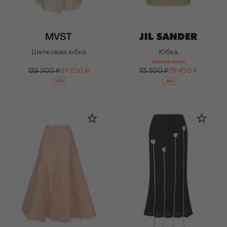
Шелковая юбка
Юбка
FASHION SHOW
139 500 ₽
97 650 ₽
113 500 ₽
79 450 ₽
-
30
%
-
30
%