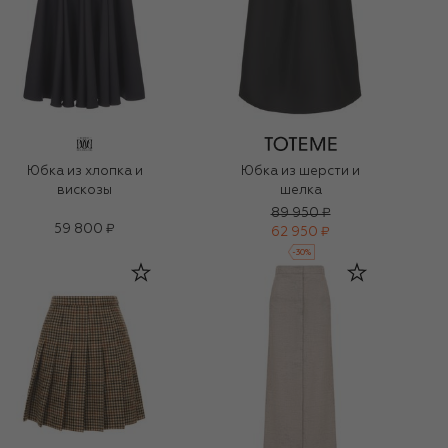
Юбка из хлопка и
Юбка из шерсти и
вискозы
шелка
89 950 ₽
59 800 ₽
62 950 ₽
-
30
%