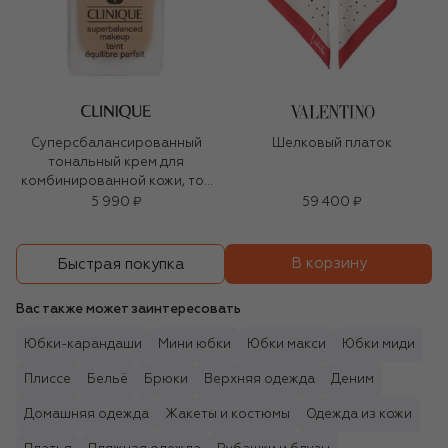
Суперсбалансированный
Шелковый платок
тональный крем для
комбинированной кожи, тон
27
5 990 ₽
59 400 ₽
В корзину
Быстрая покупка
Вас также может заинтересовать
Юбки-карандаши
Мини юбки
Юбки макси
Юбки миди
Плиссе
Бельё
Брюки
Верхняя одежда
Деним
Домашняя одежда
Жакеты и костюмы
Одежда из кожи