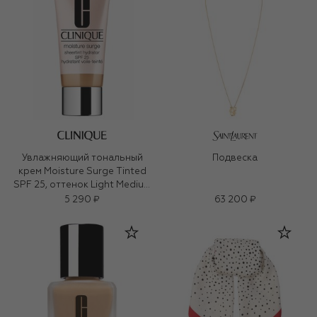
Увлажняющий тональный
Подвеска
крем Moisture Surge Tinted
SPF 25, оттенок Light Medium
(40ml)
5 290 ₽
63 200 ₽