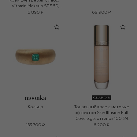
крем Even Better Clinical™
Vitamin Makeup SPF 50,
оттенок Light Cool 2 (30ml)
6 890 ₽
69 900 ₽
Кольцо
Тональный крем с матовым
эффектом Skin Illusion Full
Coverage, оттенок 100.3N
(30ml)
153 700 ₽
6 200 ₽