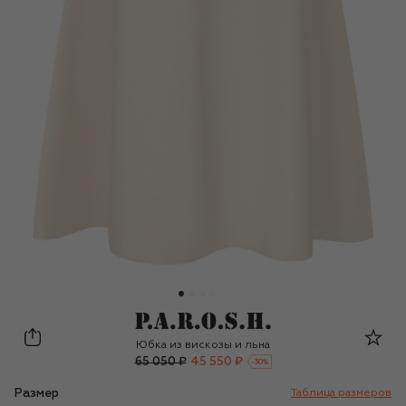
P.A.R.O.S.H.
Юбка из вискозы и льна
65 050 ₽
45 550 ₽
-
30
%
Размер
Таблица размеров