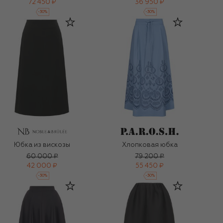
72 450 ₽
36 950 ₽
-
30
%
-
30
%
Юбка из вискозы
Хлопковая юбка
60 000 ₽
79 200 ₽
42 000 ₽
55 450 ₽
-
30
%
-
30
%