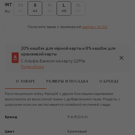
INT
XS
S
M
L
XL
42
44
46
48
50
RU
Получите заказ с примеркой
завтра c 10:00
20% кешбэк для чёрной карты и 8% кешбэк для
оранжевой карты
С Альфа-Банком на карту ЦУМа
Подробнее
О ТОВАРЕ
РАЗМЕРЫ И ПОСАДКА
О БРЕНДЕ
Расклешенную юбку Raisa26 с двумя боковыми карманами
выполнили из вискозной ткани с добавлением льна. Модель с
широким поясом застегивается потайной молнией сзади.
Бренд
P.A.R.O.S.H.
Цвет
Кремовый