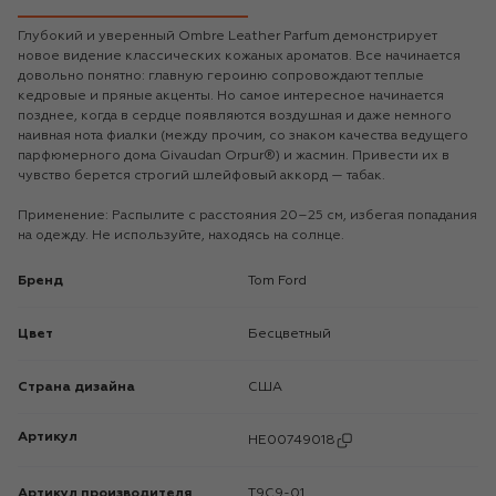
Глубокий и уверенный Ombre Leather Parfum демонстрирует
новое видение классических кожаных ароматов. Все начинается
довольно понятно: главную героиню сопровождают теплые
кедровые и пряные акценты. Но самое интересное начинается
позднее, когда в сердце появляются воздушная и даже немного
наивная нота фиалки (между прочим, со знаком качества ведущего
парфюмерного дома Givaudan Orpur®) и жасмин. Привести их в
чувство берется строгий шлейфовый аккорд — табак.
Применение: Распылите с расстояния 20–25 см, избегая попадания
на одежду. Не используйте, находясь на солнце.
Бренд
Tom Ford
Цвет
Бесцветный
Страна дизайна
США
Артикул
HE00749018
Артикул производителя
T9C9-01