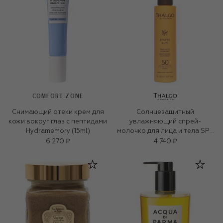
COMFORT ZONE
Снимающий отеки крем для
Солнцезащитный
кожи вокруг глаз c пептидами
увлажняющий спрей-
Hydramemory (15ml)
молочко для лица и тела SPF
50+ RIVIERA SUN (150ml)
6 270 ₽
4 740 ₽