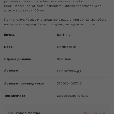
раскаленного на солнце бетона, горячих специй и
кожи. Парфюмерная вода Chandigarh Express представлена во
флаконе объемом 100 мл.
Применение: Распылите средство с расстояния 20–25 см, избегая
попадания на одежду. Не используйте, находясь на солнце.
Бренд
Ex Nihilo
Цвет
Бесцветный
Страна дизайна
Франция
Артикул
HE00871954
Артикул производителя
3760264097716
Тип аромата
Древесный, Кожаный
Ваш город
Москва
Другой город