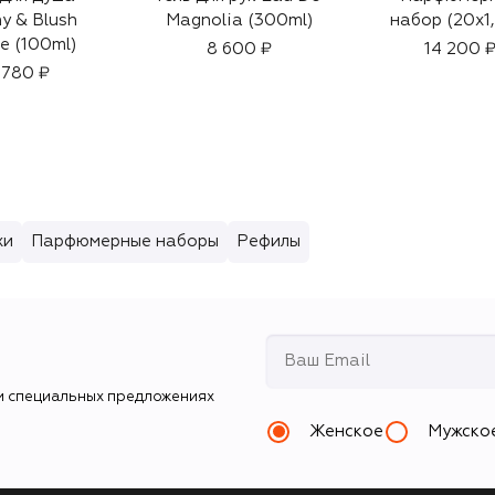
y & Blush
Magnolia (300ml)
набор (20x1,
e (100ml)
8 600 ₽
14 200 
 780 ₽
хи
Парфюмерные наборы
Рефилы
и специальных предложениях
Женское
Мужско