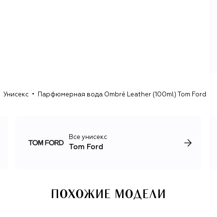
Узнаваемый в каждой из десятков коллекций стиль Tom
Ford состоит из следующих элементов: утонченные,
«вытянутые» силуэты, виртуозная игра с пропорциями и
фактурами, благородная, немногословная палитра, а
также неизменное сочетание элегантности и
сексуальности, за которое работы Форда полюбили
еще во время его сотрудничества с Gucci.
Мужская линия бренда отличается структурированным
кроем и безупречной посадкой, женская —
Унисекс
Парфюмерная вода Ombré Leather (100ml) Tom Ford
провокационными платьями и предметами одежды,
вдохновленными мужской модой. Несмотря на то, что
вечерние наряды — одно из ключевых направлений
бренда, под именем Tom Ford также выходит и одежда на
каждый день.
Все унисекс
Tom Ford
В 2023 году Том Форд отошел от создания коллекций
для своего бренда и полностью сосредоточился на
своей не менее успешной карьере кинорежиссера. На
посту креативного директора Tom Ford его сменил
другой виртуоз тейлоринга — Хайдер Акерманн.
ПОХОЖИЕ МОДЕЛИ