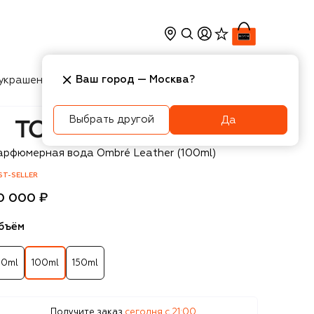
Ваш город —
Москва
?
украшения
Косметика
Интерьер
Новости
Выбрать другой
Да
m Ford
арфюмерная вода Ombré Leather (100ml)
ST-SELLER
0 000 ₽
бъём
50ml
100ml
150ml
Получите заказ
сегодня c 21:00