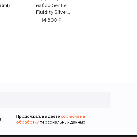
8ml)
набор Gentle
de Magnolia
Fluidity Silver
(200ml)
₽
(3x11ml)
14 800 ₽
8 600 ₽
Продолжая, вы даете
согласие на
е
обработку
персональных данных