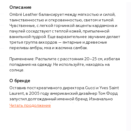
Описание
Ombré Leather балансирует между мягкостью и силой,
таинственностью и откровенностью, светом и тьмой.
Чувственные, с легкой горчинкой акценты кардамона и
пачулей соседствуют с теплой кожей, припыленной
ванильной пудрой. Еще выразительнее звучание делает
третья группа аккордов — янтарные и древесные
переливы амбры, мха и жасмина самбак.
Применение: Распылите с расстояния 20–25 см, избегая
попадания на одежду. Не используйте, находясь на
солнце.
О бренде
Оставив пост креативного директора Gucci и Yves Saint
Laurent, в 2005 году американский дизайнер Том Форд
запустил долгожданный именной бренд. Изначально
Форд, известный собственным безупречным стилем,
Читать продолжение
сфокусировался на мужской моде, однако уже через год
представил женскую коллекцию, а затем — не менее
успешные линии парфюмерии, косметики и оптики.