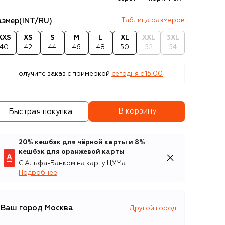
азмер
(INT/RU)
Таблица размеров
XXS
XS
S
M
L
XL
XXL
3XL
40
42
44
46
48
50
52
54
Получите заказ с примеркой
сегодня c 15:00
В корзину
Быстрая покупка
20% кешбэк для чёрной карты и 8%
кешбэк для оранжевой карты
С Альфа-Банком на карту ЦУМа
Подробнее
Ваш город
Москва
Другой город