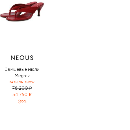
Замшевые мюли
Megrez
FASHION SHOW
78 200 ₽
54 750 ₽
-
30
%