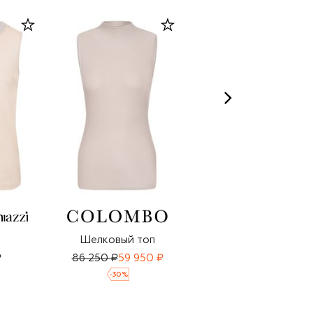
Шелковый топ
Шерстяной топ
₽
86 250 ₽
59 950 ₽
38 050 ₽
-
30
%