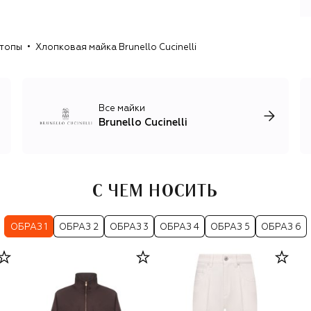
бленды для создания трикотажа — смесовую пряжу,
свойства которой усиливают шелк, лен, шерсть и
хлопок.
 топы
Хлопковая майка Brunello Cucinelli
Помимо кашемирового трикотажа, бренд выпускает
домашний текстиль и предметы декора, одежду и
аксессуары для мужчин и женщин в стиле smart casual и
спорт-шик: брючные костюмы из шерсти и льна,
Все майки
шелковые платья с изящными вышивками, базовые вещи
Brunello Cucinelli
для спорта и путешествий, элегантные пальто и
пуховики.
С ЧЕМ НОСИТЬ
ОБРАЗ 1
ОБРАЗ 2
ОБРАЗ 3
ОБРАЗ 4
ОБРАЗ 5
ОБРАЗ 6