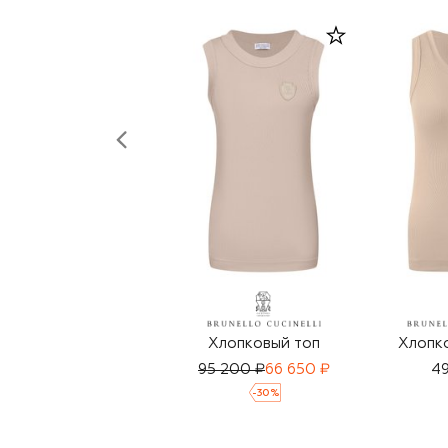
Хлопковый топ
Хлопк
95 200 ₽
66 650 ₽
49
-
30
%