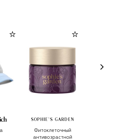
SOPHIE`S GARDEN
а
Фитоклеточный
Бейсболка
антивозрастной
12 150 ₽