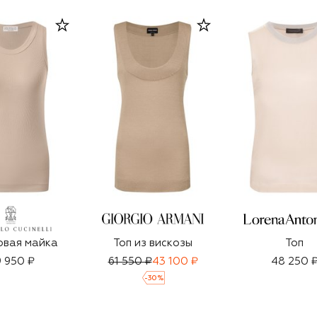
овая майка
Топ из вискозы
Топ
 950 ₽
61 550 ₽
43 100 ₽
48 250 
-
30
%