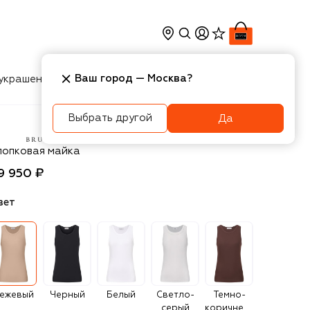
Ваш город —
Москва
?
украшения
Косметика
Интерьер
Новости
Выбрать другой
Да
unello Cucinelli
лопковая майка
9 950 ₽
вет
ежевый
Черный
Белый
Светло-
Темно-
серый
коричневый