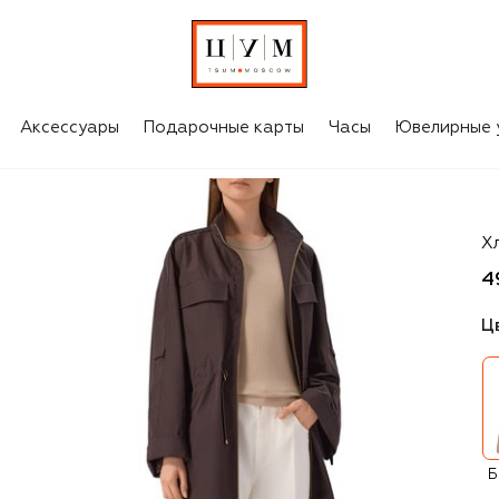
Аксессуары
Подарочные карты
Часы
Ювелирные 
Br
Х
4
Ц
Б