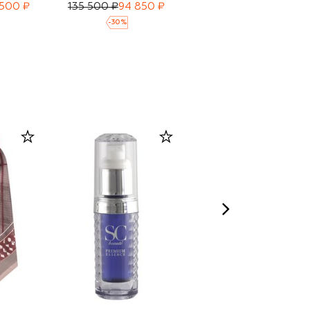
 500 ₽
135 500 ₽
94 850 ₽
144 000 ₽
99 500 ₽
-
30
%
-
30
%