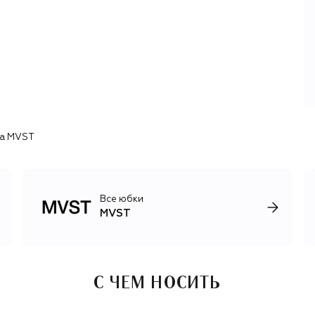
нежным.Нейтральная цветовая палитра, высокое
портновское искусство и акцент на благородных
материалах делают вещи MVST идеальной основой для
гардероба на все случаи жизни.
а MVST
Все юбки
MVST
С ЧЕМ НОСИТЬ