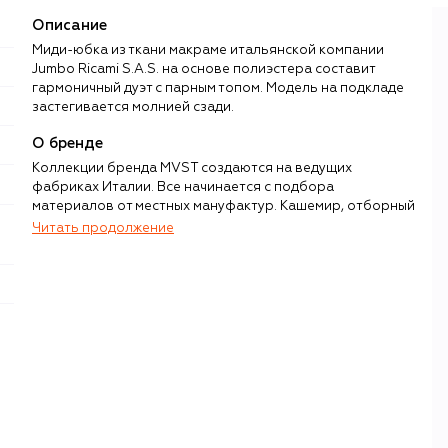
Описание
Миди-юбка из ткани макраме итальянской компании
Jumbo Ricami S.A.S. на основе полиэстера составит
гармоничный дуэт с парным топом. Модель на подкладе
застегивается молнией сзади.
О бренде
Коллекции бренда MVST создаются на ведущих
фабриках Италии. Все начинается с подбора
материалов от местных мануфактур. Кашемир, отборный
шелк Mulberry, шерсть мериноса, викуньи и альпака
Читать продолжение
поставляют Loro Piana, Cariaggi, Colombo и Vitale
Barberis Canonico, костюмные ткани — Reda 1865, деним
— Candiani, водоотталкивающий хлопок, лен — Olmetex.
Для верхней одежды используют испанскую овчину, мех,
высокотехнологичный нейлон, гусиный пух и утеплитель
Thermore. Гладкая кожа комбинируется с замшей и
каракульчой, струящийся атлас — с разными видами
трикотажа. Помимо классической вязки, бренд
предлагает изделия, выполненные по передовой
технологии La Nuvola («Облако»), за счет которой
кашемир получается невероятно воздушным и