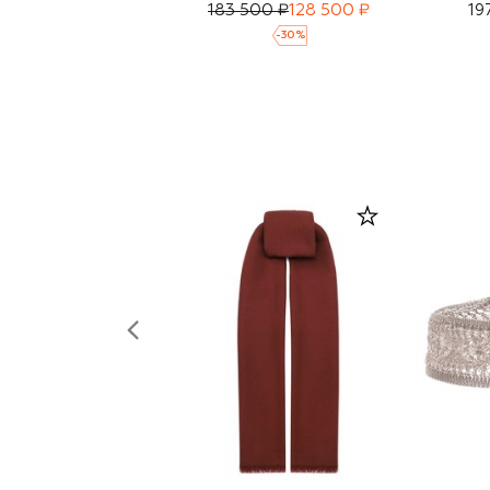
183 500 ₽
128 500 ₽
19
-
30
%