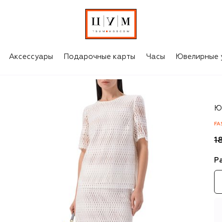
Аксессуары
Подарочные карты
Часы
Ювелирные 
M
Ю
FA
1
Р