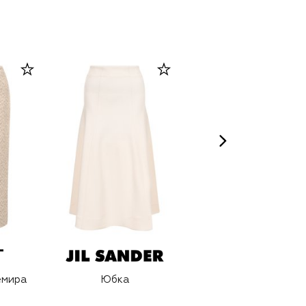
емира
Юбка
Юбка