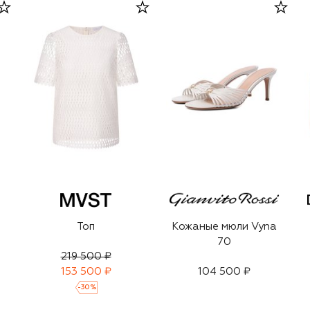
Топ
Кожаные мюли Vyna
70
219 500 ₽
153 500 ₽
104 500 ₽
-
30
%