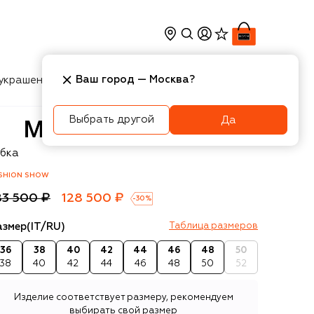
Ваш город —
Москва
?
украшения
Косметика
Интерьер
Новости
Выбрать другой
Да
VST
бка
SHION SHOW
83 500 ₽
128 500 ₽
-
30
%
азмер
(IT/RU)
Таблица размеров
36
38
40
42
44
46
48
50
38
40
42
44
46
48
50
52
Изделие соответствует размеру, рекомендуем
выбирать свой размер