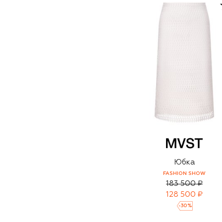
Юбка
FASHION SHOW
183 500 ₽
128 500 ₽
-
30
%