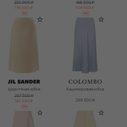
252 000 ₽
149 500 ₽
176 500 ₽
104 500 ₽
-
30
%
-
30
%
Шерстяная юбка
Кашемировая юбка
207 500 ₽
299 500 ₽
145 500 ₽
-
30
%