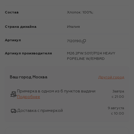
Состав
Хлопок: 100%;
Страна дизайна
Италия
Артикул
7120190
Артикул производителя
M26.2PW.S017/F124 HEAVY
P0PELINE W/EMBRD
Ваш город
Москва
Другой город
Примерка в одном из 6 пунктов выдачи
Завтра
Подробнее
c 21:00
9 августа
Доставка с примеркой
c 10:00