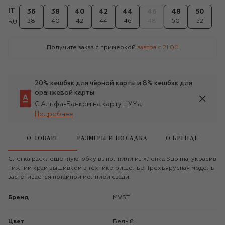
IT
36
38
40
42
44
46
48
50
38
40
42
44
46
48
50
52
RU
Получите заказ с примеркой
завтра c 21:00
20% кешбэк для чёрной карты и 8% кешбэк для
оранжевой карты
С Альфа-Банком на карту ЦУМа
Подробнее
О ТОВАРЕ
РАЗМЕРЫ И ПОСАДКА
О БРЕНДЕ
Слегка расклешенную юбку выполнили из хлопка Supima, украсив
нижний край вышивкой в технике ришелье. Трехъярусная модель
застегивается потайной молнией сзади.
Бренд
MVST
Цвет
Белый