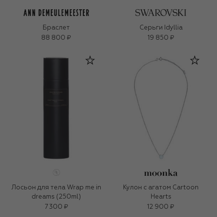
Браслет
Серьги Idyllia
88 800 ₽
19 850 ₽
Лосьон для тела Wrap me in
Кулон c агатом Cartoon
dreams (250ml)
Hearts
7 300 ₽
12 900 ₽