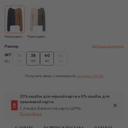
Разноцветный
Разноцветный
Размер
Таблица размеров
INT
36
38
40
42
38
40
42
44
RU
Получите заказ с примеркой
сегодня c 15:00
20% кешбэк для чёрной карты и 8% кешбэк для
оранжевой карты
С Альфа-Банком на карту ЦУМа
Подробнее
О ТОВАРЕ
РАЗМЕРЫ И ПОСАДКА
О БРЕНДЕ