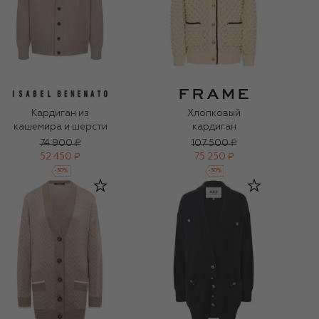
Кардиган из
Хлопковый
кашемира и шерсти
кардиган
74 900 ₽
107 500 ₽
52 450 ₽
75 250 ₽
-
30
%
-
30
%