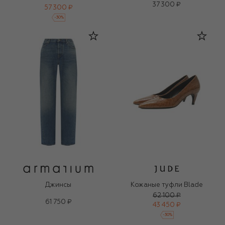
37 300 ₽
57 300 ₽
-
30
%
Джинсы
Кожаные туфли Blade
62 100 ₽
61 750 ₽
43 450 ₽
-
30
%