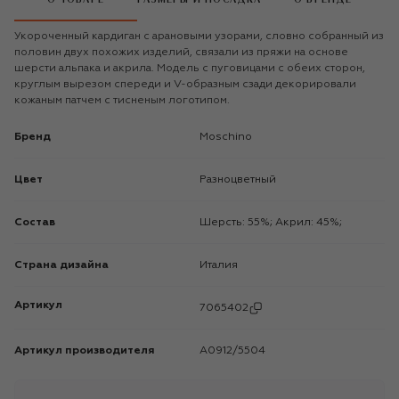
Укороченный кардиган с арановыми узорами, словно собранный из
половин двух похожих изделий, связали из пряжи на основе
шерсти альпака и акрила. Модель с пуговицами с обеих сторон,
круглым вырезом спереди и V-образным сзади декорировали
кожаным патчем с тисненым логотипом.
Бренд
Moschino
Цвет
Разноцветный
Состав
Шерсть: 55%; Акрил: 45%;
Страна дизайна
Италия
Артикул
7065402
Артикул производителя
A0912/5504