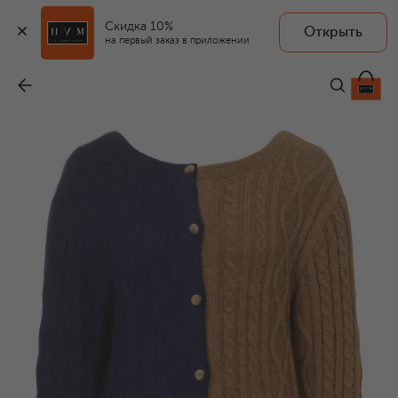
Скидка 10%
Открыть
на первый заказ в приложении
Кардиган
-
57 300 ₽