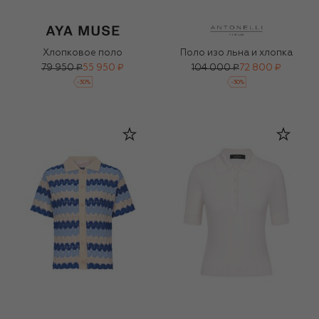
Хлопковое поло
Поло изо льна и хлопка
79 950 ₽
55 950 ₽
104 000 ₽
72 800 ₽
-
30
%
-
30
%