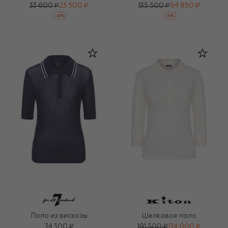
33 600 ₽
23 500 ₽
135 500 ₽
94 850 ₽
-
30
%
-
30
%
Поло из вискозы
Шелковое поло
34 300 ₽
191 500 ₽
134 000 ₽