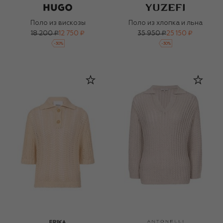
Поло из вискозы
Поло из хлопка и льна
18 200 ₽
12 750 ₽
35 950 ₽
25 150 ₽
-
30
%
-
30
%