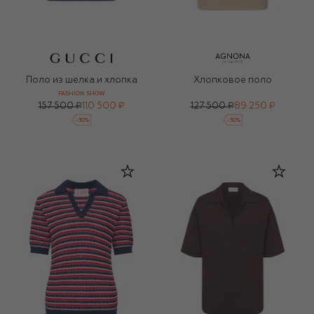
Поло из шелка и хлопка
Хлопковое поло
FASHION SHOW
157 500 ₽
110 500 ₽
127 500 ₽
89 250 ₽
-
30
%
-
30
%