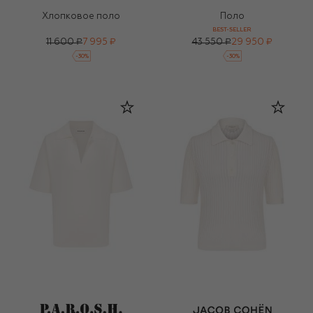
Хлопковое поло
Поло
BEST-SELLER
11 600 ₽
7 995 ₽
43 550 ₽
29 950 ₽
-
30
%
-
30
%