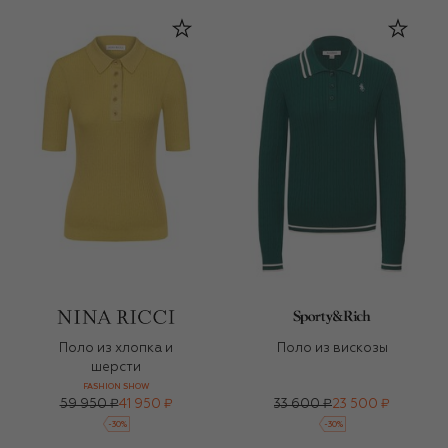
Поло из хлопка и
Поло из вискозы
шерсти
FASHION SHOW
59 950 ₽
41 950 ₽
33 600 ₽
23 500 ₽
-
30
%
-
30
%