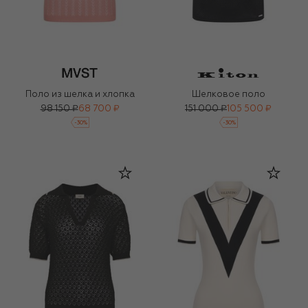
Поло из шелка и хлопка
Шелковое поло
98 150 ₽
68 700 ₽
151 000 ₽
105 500 ₽
-
30
%
-
30
%