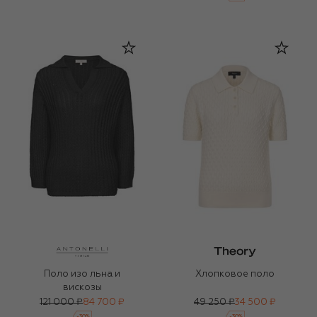
Поло изо льна и
Хлопковое поло
вискозы
121 000 ₽
84 700 ₽
49 250 ₽
34 500 ₽
-
30
%
-
30
%