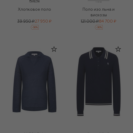
Хлопковое поло
Поло изо льна и
вискозы
39 950 ₽
27 950 ₽
121 000 ₽
84 700 ₽
-
30
%
-
30
%