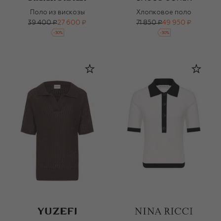
Поло из вискозы
Хлопковое поло
39 400 ₽
27 600 ₽
71 850 ₽
49 950 ₽
-
30
%
-
30
%