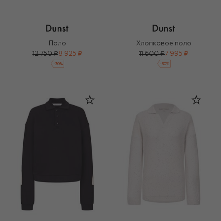
Поло
Хлопковое поло
12 750 ₽
8 925 ₽
11 600 ₽
7 995 ₽
-
30
%
-
30
%