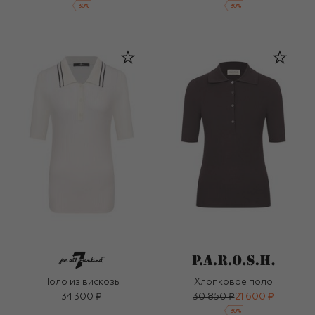
-
30
%
-
30
%
Поло из вискозы
Хлопковое поло
34 300 ₽
30 850 ₽
21 600 ₽
-
30
%