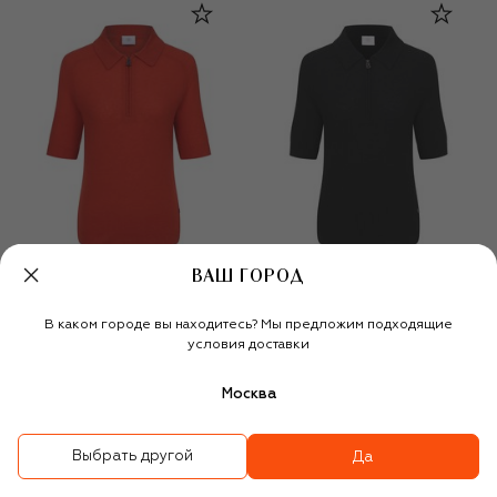
ВАШ ГОРОД
В каком городе вы находитесь? Мы предложим подходящие
условия доставки
Поло из шерсти и
Поло из шерсти и
кашемира
кашемира
Москва
44 700 ₽
31 300 ₽
44 700 ₽
31 300 ₽
-
30
%
-
30
%
Выбрать другой
Да