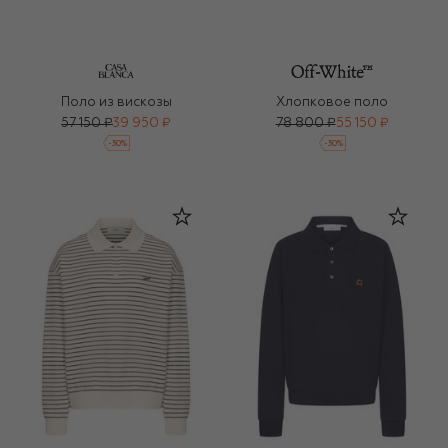
Поло из вискозы
Хлопковое поло
57 150 ₽
39 950 ₽
78 800 ₽
55 150 ₽
-
30
%
-
30
%