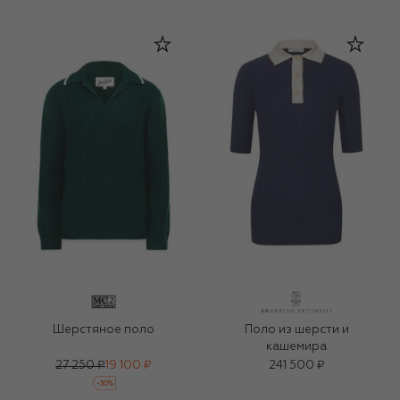
Шерстяное поло
Поло из шерсти и
кашемира
27 250 ₽
19 100 ₽
241 500 ₽
-
30
%