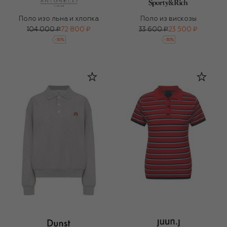
Поло изо льна и хлопка
Поло из вискозы
104 000 ₽
72 800 ₽
33 600 ₽
23 500 ₽
-
30
%
-
30
%