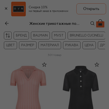
Скидка 10%
Открыть
на первый заказ в приложении
Женские трикотажные поло
БРЕНД
BALMAIN
MVST
BRUNELLO CUCINELLI
ЦВЕТ
РАЗМЕР
МАТЕРИАЛ
РУКАВА
ЦЕНА
ДРУГ
301
товар