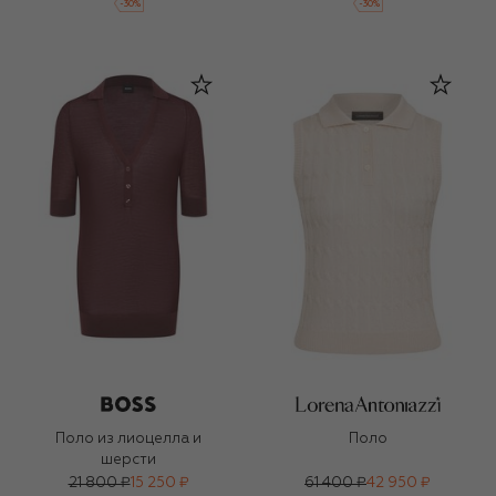
-
30
%
-
30
%
Поло из лиоцелла и
Поло
шерсти
21 800 ₽
15 250 ₽
61 400 ₽
42 950 ₽