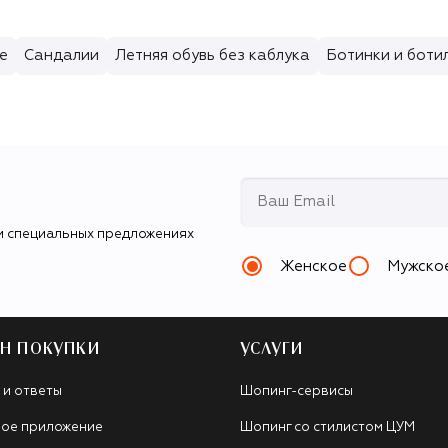
е
Сандалии
Летняя обувь без каблука
Ботинки и боти
и специальных предложениях
Женское
Мужско
Н ПОКУПКИ
УСЛУГИ
 и ответы
Шопинг-сервисы
ое приложение
Шопинг со стилистом ЦУМ