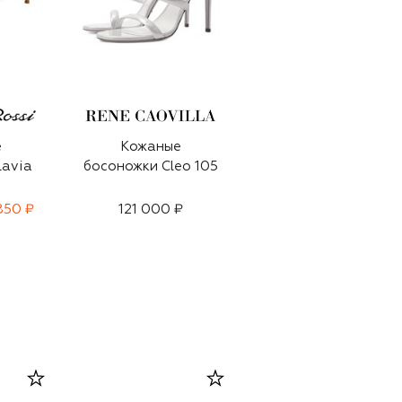
е
Кожаные
Кожаные
lavia
босоножки Cleo 105
босоножки
850 ₽
121 000 ₽
112 000 ₽
78 400 ₽
-
30
%