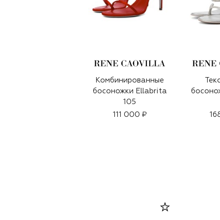
Комбинированные
Тек
босоножки Ellabrita
босонож
105
111 000 ₽
16