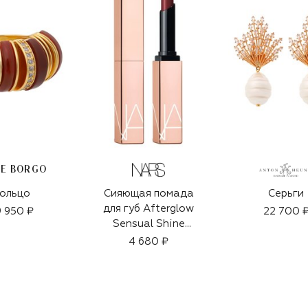
IE BORGO
ольцо
Сияющая помада
Серьги
для губ Afterglow
 950 ₽
22 700 
Sensual Shine
Lipstick, оттенок
4 680 ₽
Show Off (1,5g)