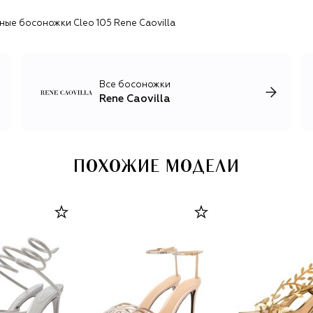
имеют стельку из металлизированной кожи, подошву с
ные босоножки Cleo 105 Rene Caovilla
серебристым напылением и объемные детали из
кристаллов и страз. Помимо туфель и босоножек на
шпильке в линии есть коктейльные мюли, балетки и
шлепанцы, лодочки и слингбэки на невысоком каблуке,
минималистичные кеды, ботильоны и утепленные
Все босоножки
полусапоги. Бренд также выпускает коллекцию
Rene Caovilla
свадебной обуви Bridal.
ПОХОЖИЕ МОДЕЛИ