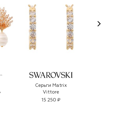
Серьги Matrix
Очищающий
Vittore
бальзам Advanced
₽
Night (70ml)
15 250 ₽
7 200 ₽