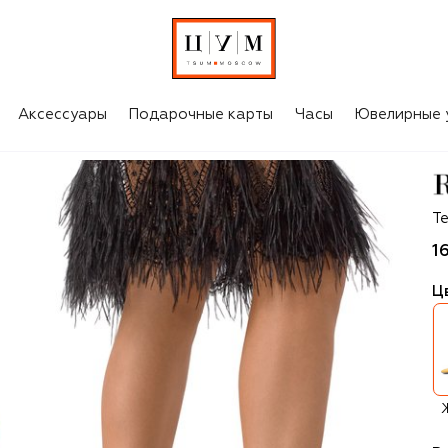
Аксессуары
Подарочные карты
Часы
Ювелирные 
Re
Т
1
Ц