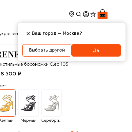
Ваш город —
Москва
?
украшения
Косметика
Интерьер
Новости
Выбрать другой
Да
ne Caovilla
екстильные босоножки Cleo 105
68 500 ₽
вет
Желтый
Черный
Серебряный