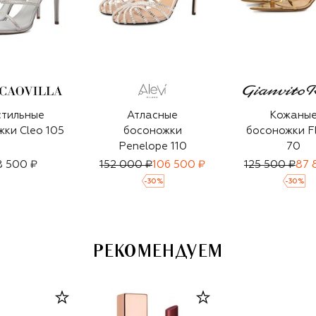
стильные
Атласные
Кожаны
ки Cleo 105
босоножки
босоножки F
Penelope 110
70
8 500 ₽
152 000 ₽
106 500 ₽
125 500 ₽
87 
-
30
%
-
30
%
РЕКОМЕНДУЕМ