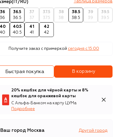
азмер
(IT/RU)
Таблица размеров
36
36.5
37
37.5
38
38.5
39
39.5
36
36.5
37
37.5
38
38.5
39
39.5
40
40.5
41
42
40
40.5
41
42
Получите заказ с примеркой
сегодня c 15:00
В корзину
Быстрая покупка
20% кешбэк для чёрной карты и 8%
кешбэк для оранжевой карты
С Альфа-Банком на карту ЦУМа
Подробнее
Ваш город
Москва
Другой город