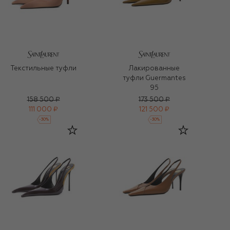
Текстильные туфли
Лакированные
туфли Guermantes
95
158 500 ₽
173 500 ₽
111 000 ₽
121 500 ₽
-
30
%
-
30
%