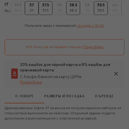
IT
36.5
37
37.5
38
38.5
39
39.5
40
40
36.5
37
37.5
38
38.5
39
39.5
40
40
RU
Получите заказ с примеркой
сегодня c 16:00
10% бонусов за первую покупку
Подробнее
20% кешбэк для чёрной карты и 8% кешбэк для
оранжевой карты
С Альфа-Банком на карту ЦУМа
Подробнее
О ТОВАРЕ
РАЗМЕРЫ И ПОСАДКА
О БРЕНДЕ
Драпированные туфли 37 на высоком полупрозрачном каблуке из
плексигласа выполнили из нейлона. Открытый задник модели
дополнили узким ремешком с эластичной вставкой.