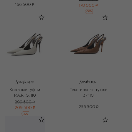
254 500 ₽
166 500 ₽
178 000 ₽
-
30
%
Кожаные туфли
Текстильные туфли
P.A.R.I.S. 110
37 110
299 500 ₽
256 500 ₽
209 500 ₽
-
30
%