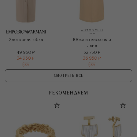
Хлопковая юбка
Юбка из вискозы и
льна
49 950 ₽
52 750 ₽
34 950 ₽
36 950 ₽
-
30
%
-
30
%
СМОТРЕТЬ ВСЕ
РЕКОМЕНДУЕМ