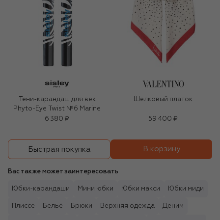
Тени-карандаш для век
Шелковый платок
Phyto-Eye Twist №6 Marine
6 380 ₽
59 400 ₽
В корзину
Быстрая покупка
Вас также может заинтересовать
Юбки-карандаши
Мини юбки
Юбки макси
Юбки миди
Плиссе
Бельё
Брюки
Верхняя одежда
Деним