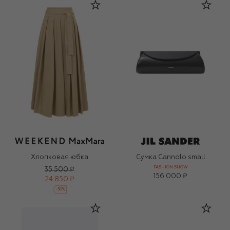
Хлопковая юбка
Сумка Cannolo small
FASHION SHOW
35 500 ₽
156 000 ₽
24 850 ₽
-
30
%