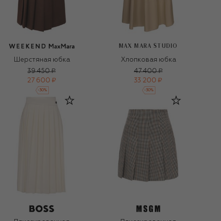
MAX MARA STUDIO
Шерстяная юбка
Хлопковая юбка
39 450 ₽
47 400 ₽
27 600 ₽
33 200 ₽
-
30
%
-
30
%