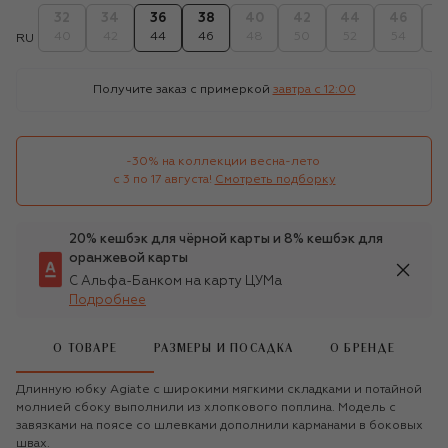
32
34
36
38
40
42
44
46
4
40
42
44
46
48
50
52
54
5
RU
Получите заказ с примеркой
завтра c 12:00
-30% на коллекции весна-лето 

с 3 по 17 августа!
Смотреть подборку
20% кешбэк для чёрной карты и 8% кешбэк для
оранжевой карты
С Альфа-Банком на карту ЦУМа
Подробнее
О ТОВАРЕ
РАЗМЕРЫ И ПОСАДКА
О БРЕНДЕ
Длинную юбку Agiate с широкими мягкими складками и потайной
молнией сбоку выполнили из хлопкового поплина. Модель с
завязками на поясе со шлевками дополнили карманами в боковых
швах.