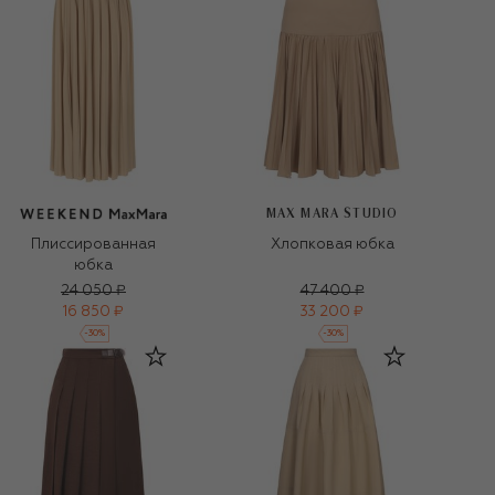
MAX MARA STUDIO
Плиссированная
Хлопковая юбка
юбка
24 050 ₽
47 400 ₽
16 850 ₽
33 200 ₽
-
30
%
-
30
%