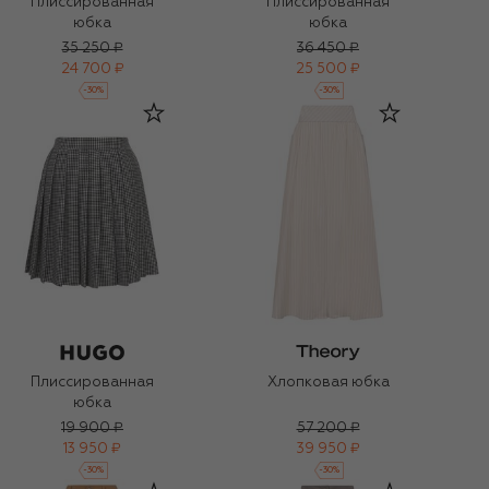
Плиссированная
Плиссированная
юбка
юбка
35 250 ₽
36 450 ₽
24 700 ₽
25 500 ₽
-
30
%
-
30
%
Плиссированная
Хлопковая юбка
юбка
19 900 ₽
57 200 ₽
13 950 ₽
39 950 ₽
-
30
%
-
30
%