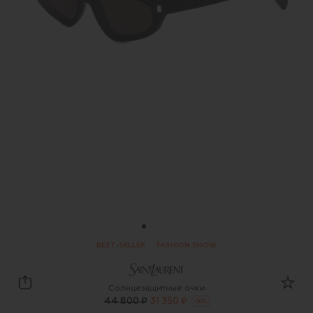
BEST-SELLER
FASHION SHOW
Saint Laurent
Солнцезащитные очки
44 800 ₽
31 350 ₽
-
30
%