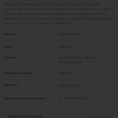
Черные солнцезащитные очки формы cat eye выглядят как
ностальгия по 1960-м. Для изготовления аксессуара использовали
легкий прочный ацетат, отполированный до глянцевого блеска.
Модель дополнили темными линзами с третьей степенью защиты,
полностью блокирующими ультрафиолет.
Бренд
Saint Laurent
Цвет
Черный
Состав
Оправа-ацетат; Линзы-
поликарбонат;
Страна дизайна
Франция
Артикул
00081588
Артикул производителя
SL 634 N0VA 001
Ваш город
Москва
Другой город