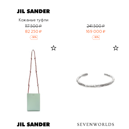
Кожаные туфли
117 500 ₽
241 500 ₽
82 250 ₽
169 000 ₽
-
30
%
-
30
%