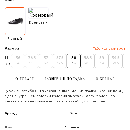
Кремовый
Черный
Размер
Таблица размеров
IT
36
36.5
37
37.5
38
38.5
39
39.5
4
36
36.5
37
37.5
38
38.5
39
39.5
4
RU
О ТОВАРЕ
РАЗМЕРЫ И ПОСАДКА
О БРЕНДЕ
Туфли с неглубоким вырезом выполнили из гладкой козьей кожи,
а для внутренней отделки изделия выбрали наппу. Модель со
стежком в тон на союзке поставили на каблук kitten heel.
Бренд
Jil Sander
Цвет
Черный