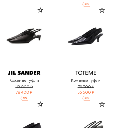
-
30
%
Кожаные туфли
Кожаные туфли
112 000 ₽
79 300 ₽
78 400 ₽
55 500 ₽
-
30
%
-
30
%