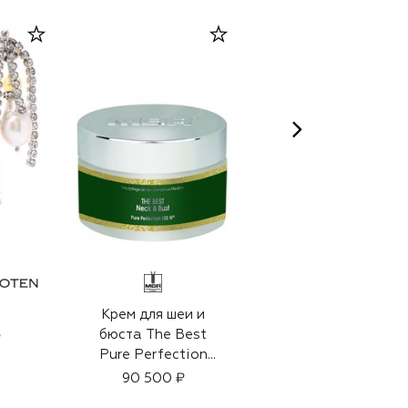
Крем для шеи и
Солнцезащитные
бюста The Best
очки
₽
Pure Perfection
58 000 ₽
100N (200ml)
90 500 ₽