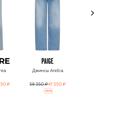
rea
Джинсы Arellia
Джинсы
750 ₽
59 350 ₽
41 550 ₽
57 500 ₽
39 950 ₽
-
30
%
-
30
%