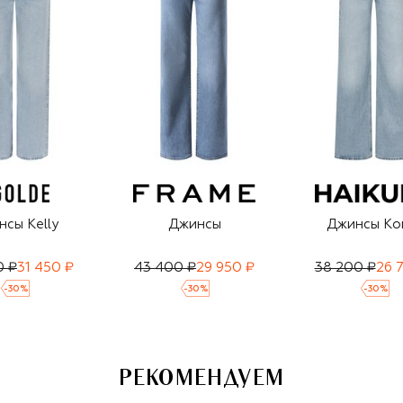
сы Kelly
Джинсы
Джинсы Ko
0 ₽
31 450 ₽
43 400 ₽
29 950 ₽
38 200 ₽
26 
-
30
%
-
30
%
-
30
%
РЕКОМЕНДУЕМ