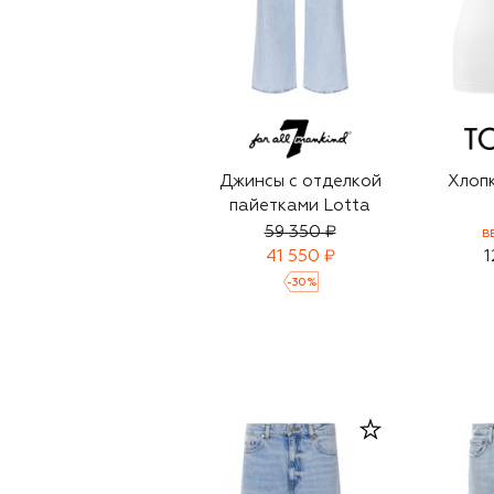
Джинсы с отделкой
Хлоп
пайетками Lotta
59 350 ₽
B
41 550 ₽
1
-
30
%