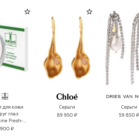
 для кожи
Серьги
Серьги
руг глаз
89 950 ₽
59 850 
ine Fresh-
ng (3.3ml)
 900 ₽