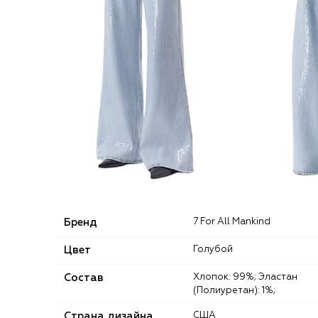
Бренд
7 For All Mankind
Цвет
Голубой
Состав
Хлопок: 99%; Эластан
(Полиуретан): 1%;
Страна дизайна
США