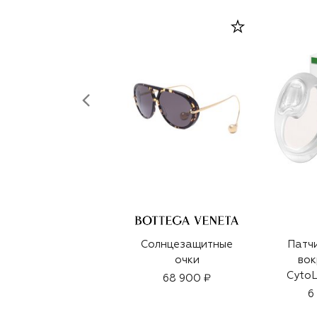
Солнцезащитные
Патчи
очки
вок
CytoL
68 900 ₽
Calmi
6