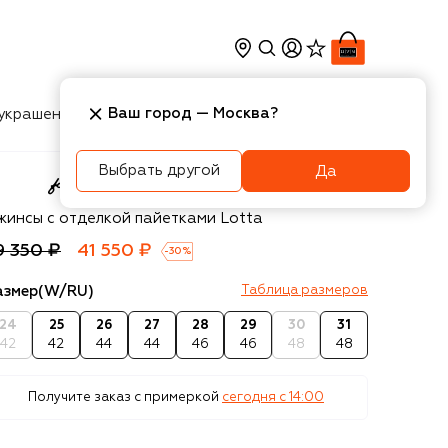
Ваш город —
Москва
?
украшения
Косметика
Интерьер
Новости
Выбрать другой
Да
For All Mankind
жинсы с отделкой пайетками Lotta
9 350 ₽
41 550 ₽
-
30
%
азмер
(W/RU)
Таблица размеров
24
25
26
27
28
29
30
31
42
42
44
44
46
46
48
48
Получите заказ с примеркой
сегодня c 14:00