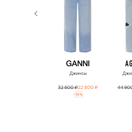
Джинсы
Джин
32 600 ₽
22 800 ₽
44 90
-
30
%