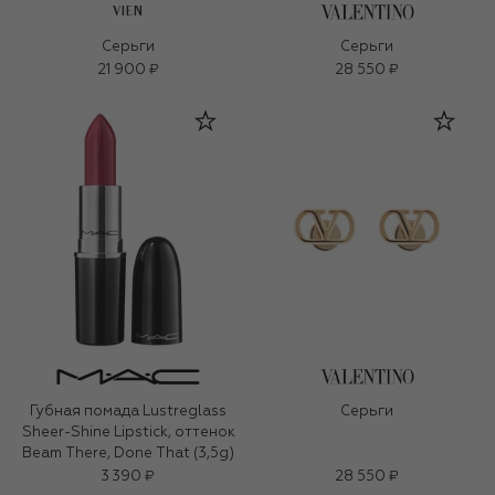
VIEN
Серьги
Серьги
21 900 ₽
28 550 ₽
Губная помада Lustreglass
Серьги
Sheer-Shine Lipstick, оттенок
Beam There, Done That (3,5g)
3 390 ₽
28 550 ₽