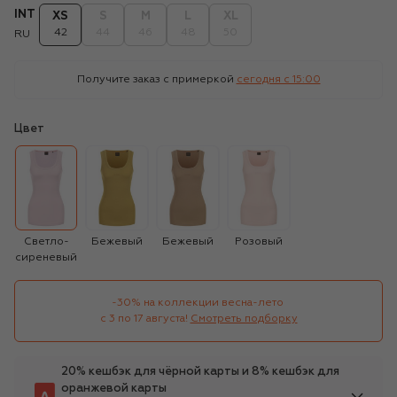
INT
XS
S
M
L
XL
42
44
46
48
50
RU
Получите заказ с примеркой
сегодня c 15:00
Цвет
Светло-
Бежевый
Бежевый
Розовый
сиреневый
-30% на коллекции весна-лето 

с 3 по 17 августа!
Смотреть подборку
20% кешбэк для чёрной карты и 8% кешбэк для
оранжевой карты