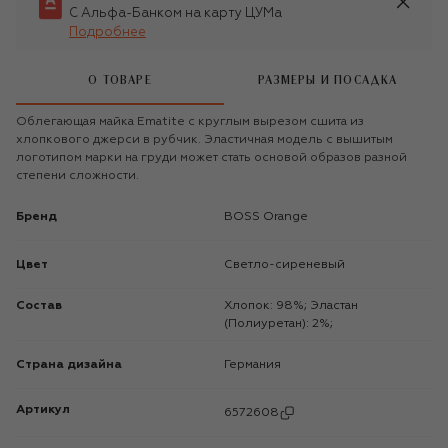
С Альфа-Банком на карту ЦУМа
Подробнее
О ТОВАРЕ
РАЗМЕРЫ И ПОСАДКА
Облегающая майка Ematite с круглым вырезом сшита из
хлопкового джерси в рубчик. Эластичная модель с вышитым
логотипом марки на груди может стать основой образов разной
степени сложности.
Бренд
BOSS Orange
Цвет
Светло-сиреневый
Состав
Хлопок: 98%; Эластан
(Полиуретан): 2%;
Страна дизайна
Германия
Артикул
6572608