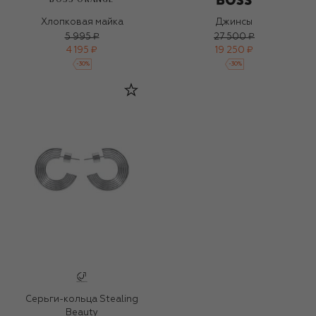
Хлопковая майка
Джинсы
5 995 ₽
27 500 ₽
4 195 ₽
19 250 ₽
-
30
%
-
30
%
Серьги-кольца Stealing
Beauty