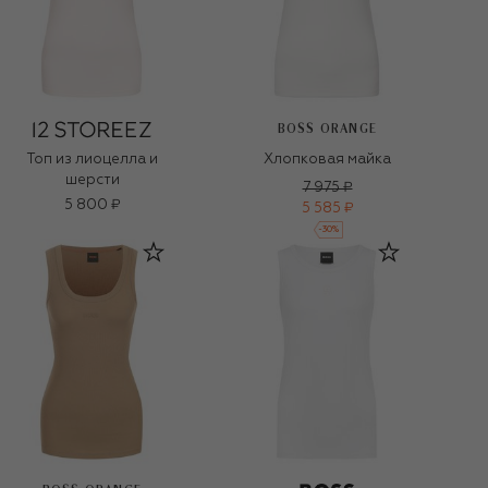
BOSS ORANGE
Топ из лиоцелла и
Хлопковая майка
шерсти
7 975 ₽
5 800 ₽
5 585 ₽
-
30
%