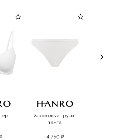
тер
Хлопковые трусы-
Хлопковые трусы-
танга
слипы
₽
4 750 ₽
5 270 ₽