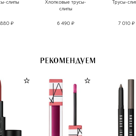
сы-слипы
Хлопковые трусы-
Трусы-сли
слипы
 880 ₽
6 490 ₽
7 010 ₽
РЕКОМЕНДУЕМ