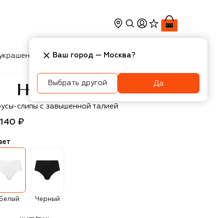
Ваш город —
Москва
?
украшения
Косметика
Интерьер
Новости
Выбрать другой
Да
anro
русы-слипы с завышенной талией
 140 ₽
вет
Белый
Черный