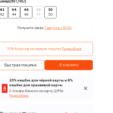
азмер
(INT/RU)
42
44
46
48
50
42
44
46
48
50
Получите заказ
7 августа c 14:00
10% бонусов за первую покупку
Подробнее
В корзину
Быстрая покупка
20% кешбэк для чёрной карты и 8%
кешбэк для оранжевой карты
С Альфа-Банком на карту ЦУМа
Подробнее