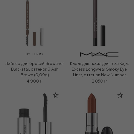
BY TERRY
Лайнер для бровей Browliner
Карандаш-каял для глаз Kajal
Blackstar, оттенок 3 Ash
Excess Longwear Smoky Eye
Brown (0,09g)
Liner, оттенок New Number
(1,2g)
4 900 ₽
2 850 ₽