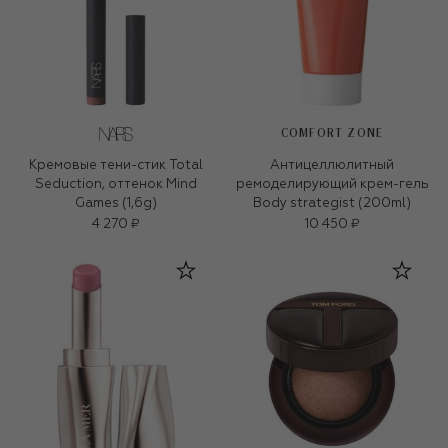
COMFORT ZONE
Кремовые тени-стик Total
Антицеллюлитный
Seduction, оттенок Mind
ремоделирующий крем-гель
Games (1,6g)
Body strategist (200ml)
4 270 ₽
10 450 ₽