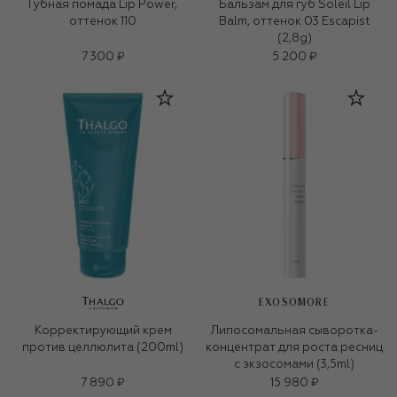
Губная помада Lip Power,
Бальзам для губ Soleil Lip
оттенок 110
Balm, оттенок 03 Escapist
(2,8g)
7 300 ₽
5 200 ₽
EXOSOMORE
Корректирующий крем
Липосомальная сыворотка-
против целлюлита (200ml)
концентрат для роста ресниц
с экзосомами (3,5ml)
7 890 ₽
15 980 ₽