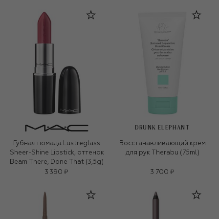
DRUNK ELEPHANT
Губная помада Lustreglass
Восстанавливающий крем
Sheer-Shine Lipstick, оттенок
для рук Therabu (75ml)
Beam There, Done That (3,5g)
3 390 ₽
3 700 ₽