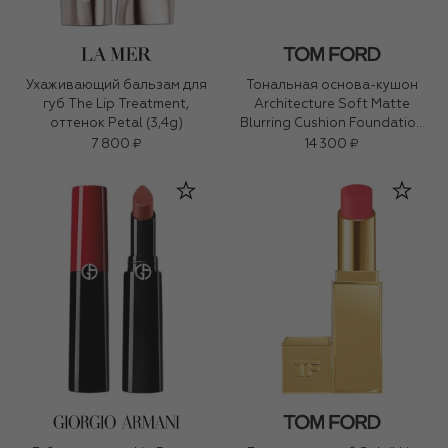
Ухаживающий бальзам для
Тональная основа-кушон
губ The Lip Treatment,
Architecture Soft Matte
оттенок Petal (3,4g)
Blurring Cushion Foundation
SPF 40/PA+++, оттенок 0.4
7 800 ₽
14 300 ₽
Rose (12g)