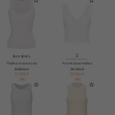
MAX MARA
Майка из вискозы
Хлопковая майка
31 800 ₽
74 750 ₽
22 250 ₽
52 350 ₽
-
30
%
-
30
%