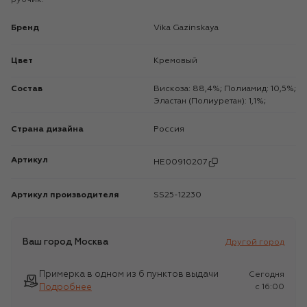
Бренд
Vika Gazinskaya
Цвет
Кремовый
Состав
Вискоза: 88,4%; Полиамид: 10,5%;
Эластан (Полиуретан): 1,1%;
Страна дизайна
Россия
Артикул
HE00910207
Артикул производителя
SS25-12230
Ваш город
Москва
Другой город
Примерка в одном из 6 пунктов выдачи
Сегодня
Подробнее
c 16:00