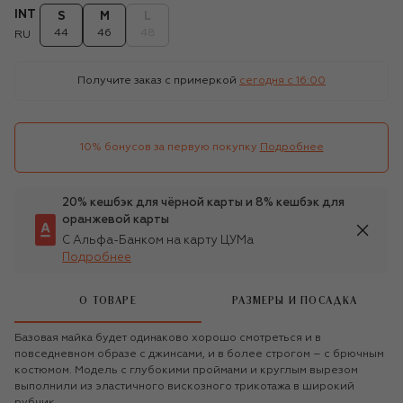
INT
S
M
L
44
46
48
RU
Получите заказ с примеркой
сегодня c 16:00
10% бонусов за первую покупку
Подробнее
20% кешбэк для чёрной карты и 8% кешбэк для
оранжевой карты
С Альфа-Банком на карту ЦУМа
Подробнее
О ТОВАРЕ
РАЗМЕРЫ И ПОСАДКА
Базовая майка будет одинаково хорошо смотреться и в
повседневном образе с джинсами, и в более строгом – с брючным
костюмом. Модель с глубокими проймами и круглым вырезом
выполнили из эластичного вискозного трикотажа в широкий
рубчик.