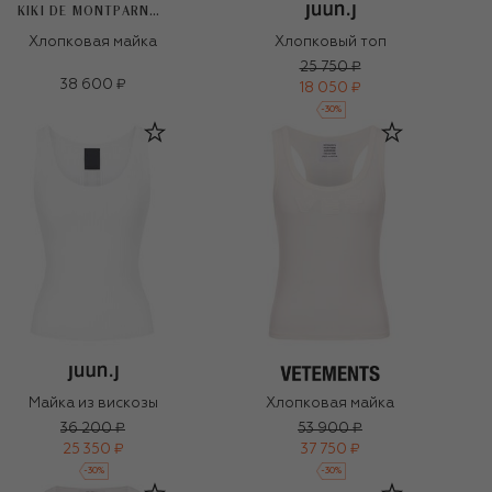
KIKI DE MONTPARNASSE
Хлопковый топ
Хлопковая майка
25 750 ₽
38 600 ₽
18 050 ₽
-
30
%
Майка из вискозы
Хлопковая майка
36 200 ₽
53 900 ₽
25 350 ₽
37 750 ₽
-
30
%
-
30
%