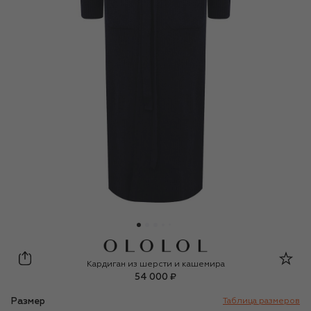
OLOLOL
Кардиган из шерсти и кашемира
54 000 ₽
Размер
Таблица размеров