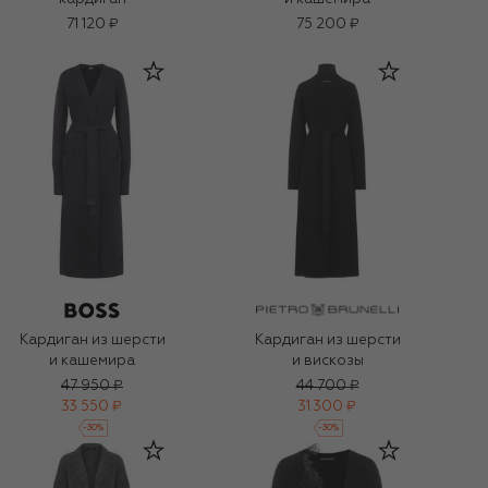
71 120 ₽
75 200 ₽
Кардиган из шерсти
Кардиган из шерсти
и кашемира
и вискозы
47 950 ₽
44 700 ₽
33 550 ₽
31 300 ₽
-
30
%
-
30
%