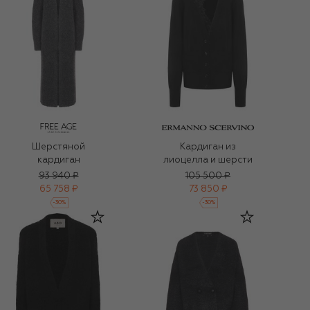
Шерстяной
Кардиган из
кардиган
лиоцелла и шерсти
93 940 ₽
105 500 ₽
65 758 ₽
73 850 ₽
-
30
%
-
30
%