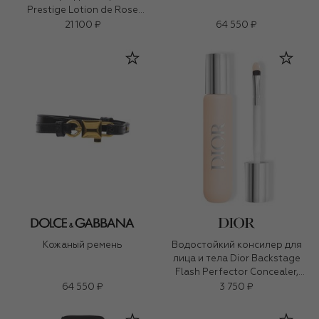
Prestige Lotion de Rose
(150ml)
21 100 ₽
64 550 ₽
Кожаный ремень
Водостойкий консилер для
лица и тела Dior Backstage
Flash Perfector Concealer,
оттенок 1C Холодный (11ml)
64 550 ₽
3 750 ₽