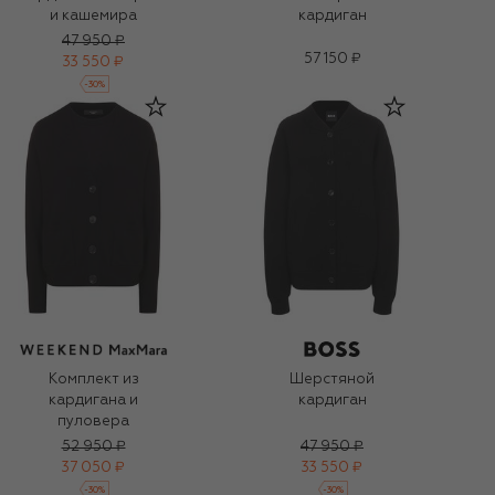
и кашемира
кардиган
47 950 ₽
57 150 ₽
33 550 ₽
-
30
%
Комплект из
Шерстяной
кардигана и
кардиган
пуловера
52 950 ₽
47 950 ₽
37 050 ₽
33 550 ₽
-
30
%
-
30
%