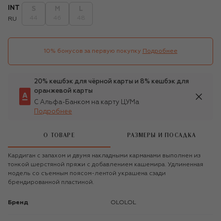
INT
S
M
L
44
46
48
RU
10% бонусов за первую покупку
Подробнее
20% кешбэк для чёрной карты и 8% кешбэк для
оранжевой карты
С Альфа-Банком на карту ЦУМа
Подробнее
О ТОВАРЕ
РАЗМЕРЫ И ПОСАДКА
Кардиган с запахом и двумя накладными карманами выполнен из
тонкой шерстяной пряжи с добавлением кашемира. Удлиненная
модель со съемным поясом-лентой украшена сзади
брендированной пластиной.
Бренд
OLOLOL