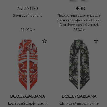
Замшевый ремень
Подкручивающая тушь для
ресниц с эффектом объема
Diorshow Iconic Overcurl,
оттенок 264 Синий (6g)
59 400 ₽
5 300 ₽
Шелковый шарф-твилли
Шелковый шарф-твилли