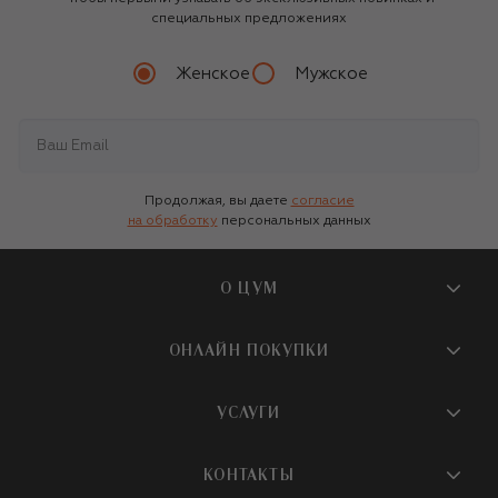
специальных предложениях
Женское
Мужское
Продолжая, вы даете
согласие
на обработку
персональных данных
О ЦУМ
О магазине
ОНЛАЙН ПОКУПКИ
Новости и события
Вопросы и ответы
УСЛУГИ
Бутики и ПВЗ ЦУМ
Мобильное приложение
Контакты
Шопинг-сервисы
КОНТАКТЫ
Доставка
Наша история