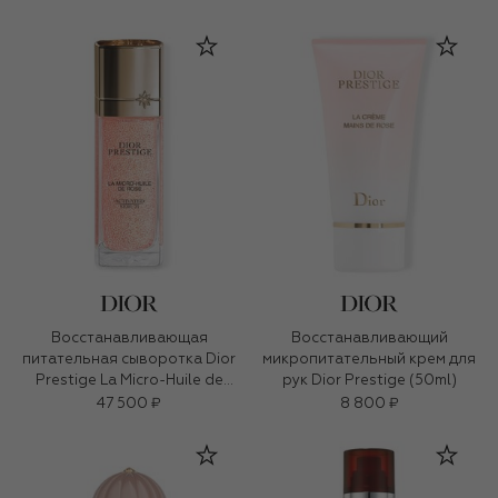
Восстанавливающая
Восстанавливающий
питательная сыворотка Dior
микропитательный крем для
Prestige La Micro-Huile de
рук Dior Prestige (50ml)
Rose (50ml)
47 500 ₽
8 800 ₽