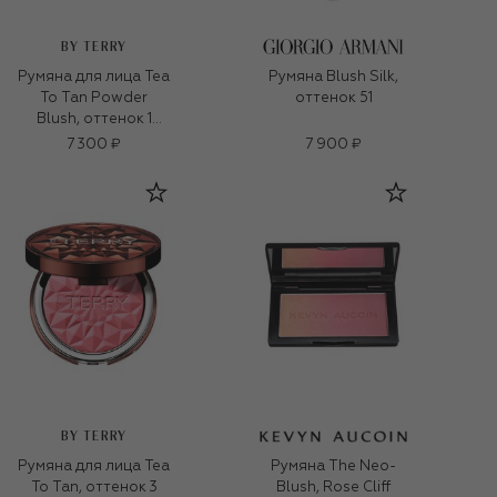
BY TERRY
Румяна для лица Tea
Румяна Blush Silk,
To Tan Powder
оттенок 51
Blush, оттенок 1
Rosy Romance (7g)
7 300 ₽
7 900 ₽
BY TERRY
Румяна для лица Tea
Румяна The Neo-
To Tan, оттенок 3
Blush, Rose Cliff