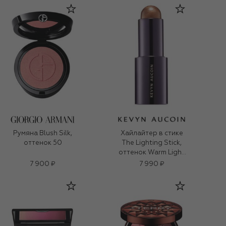
Румяна Blush Silk,
Хайлайтер в стике
оттенок 50
The Lighting Stick,
оттенок Warm Light
(9g)
7 900 ₽
7 990 ₽