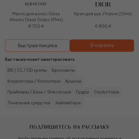
KERASTASE
Масло для волос Gloss
Крем для рук J'Adore (50ml)
Absolu Glaze Drops (45ml)
8 700 ₽
6 800 ₽
В корзину
Быстрая покупка
Вас также может заинтересовать
BB / CC / DD кремы
Бронзанты
Корректоры / Консилеры
Кушоны
Праймеры / Базы / Фиксаторы
Пудры
Скульпторы
Тональные средства
Хайлайтеры
ПОДПИШИТЕСЬ НА РАССЫЛКУ
Чтобы первыми узнавать об эксклюзивных новинках и