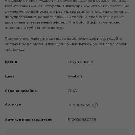
Нюдовый оттенок Awaken — прямое попадание в сердце, если вы
любите макияж а-ля натюрель. Благодаря кремовой консистенции
румяна легко дозировать и растушевывать: они послушно ложатся
полупрозрачным, немного влажным слоем и, словно тая на коже,
дают очень естественный эффект. The Color Stick также можно
наносить на губы вместо помады.
Применение: Нанесите средство на яблочки щек и растушуйте
кистью или кончиками пальцев. Румяна также можно использовать
как помаду.
Бренд
Kevyn Aucoin
Цвет
Awaken
Страна дизайна
США
Артикул
HE00866698
Артикул производителя
810050680356