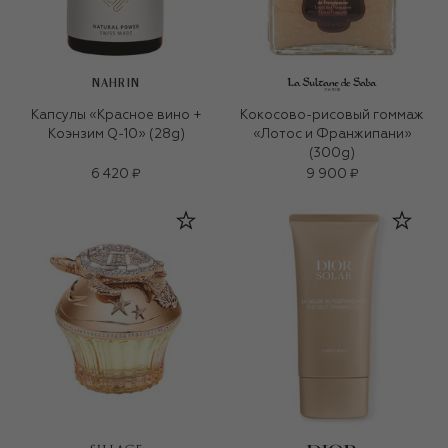
NAHRIN
Капсулы «Красное вино +
Кокосово-рисовый гоммаж
Коэнзим Q-10» (28g)
«Лотос и Франжипани»
(300g)
6 420 ₽
9 900 ₽