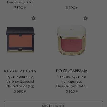
Pink Passion (7g)
7 300 ₽
6 690 ₽
Румяна для лица,
Стойкие румяна и
оттенок Exposed
тени для век
Neutral Nude (4g)
Cheeks&Eyes Match,
оттенок 04 Cheerful
5 990 ₽
5 920 ₽
Pink (8g)
СМОТРЕТЬ ВСЕ