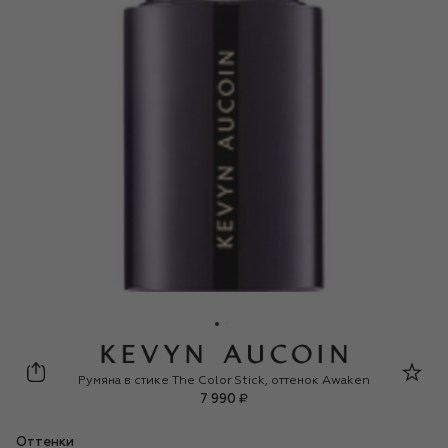
Kevyn Aucoin
Румяна в стике The Color Stick, оттенок Awaken
7 990 ₽
Оттенки