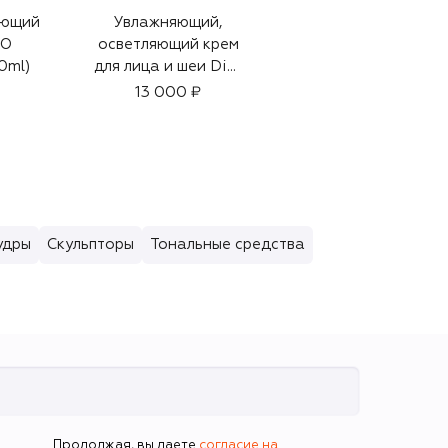
яющий
Увлажняющий,
Парфюмированная
SO
осветляющий крем
дымка для волос
0ml)
для лица и шеи Dior
J'Adore (40ml)
Snow Essence of
13 000 ₽
8 100 ₽
Light Crème (50ml)
удры
Скульпторы
Тональные средства
Продолжая, вы даете
согласие на