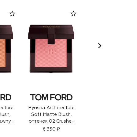
ecture
Румяна Architecture
Пудровые румяна,
lush,
Soft Matte Blush,
оттенок Deep
Tawny
оттенок 02 Crushed
Throat (4,8g)
Rose (11g)
6 350 ₽
5 490 ₽