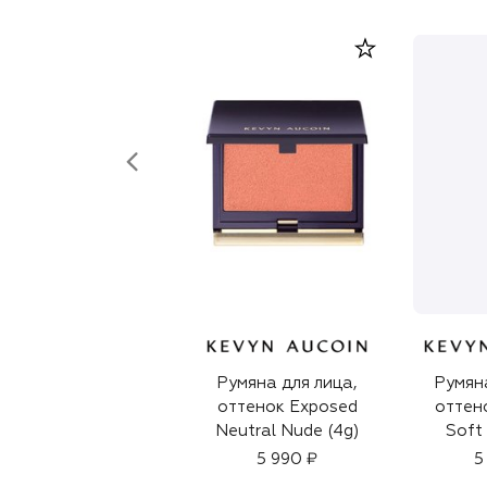
Румяна для лица,
Румяна
оттенок Exposed
оттено
Neutral Nude (4g)
Soft
5 990 ₽
5