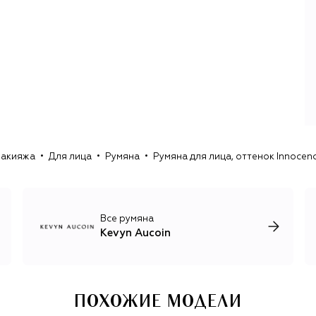
технически совершенное мастерство.
Он одним из первых системно популяризировал
контуринг, а роль макияжа видел в том, чтобы
подчеркнуть форму лица: усилить природные линии,
создать глубину и объем. Этот подход во многом
сформировал концепцию бренда декоративной
косметики Kevyn Aucoin.
В косметике своей марки Кевин Окуан отразил веру
художника в преображающую силу макияжа,
макияжа
Для лица
Румяна
Румяна для лица, оттенок Innocenc
раскрывающую внутренние качества через внешнюю
красоту и креативность. В эпоху, когда индустрия
стремилась к идеалу, он предложил революционную для
своего времени философию макияжа: красота – это
Все румяна
Kevyn Aucoin
ПОХОЖИЕ МОДЕЛИ