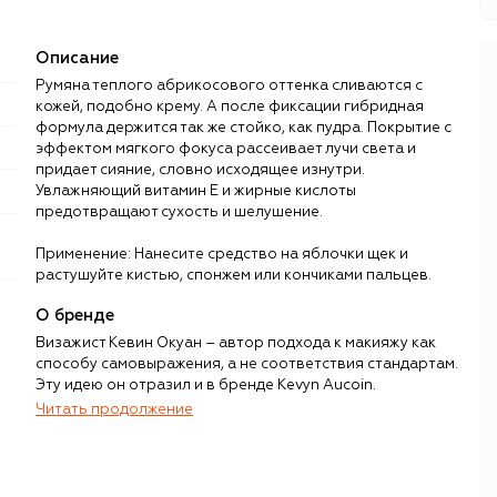
Описание
Румяна теплого абрикосового оттенка сливаются с
кожей, подобно крему. А после фиксации гибридная
формула держится так же стойко, как пудра. Покрытие с
эффектом мягкого фокуса рассеивает лучи света и
придает сияние, словно исходящее изнутри.
Увлажняющий витамин E и жирные кислоты
предотвращают сухость и шелушение.
Применение: Нанесите средство на яблочки щек и
растушуйте кистью, спонжем или кончиками пальцев.
О бренде
Визажист Кевин Окуан – автор подхода к макияжу как
способу самовыражения, а не соответствия стандартам.
Эту идею он отразил и в бренде Kevyn Aucoin.
Читать продолжение
Окуан стал культовой фигурой еще при жизни.
Визажиста, которому доверяли главные лица 1990-х (от
супермоделей до голливудских актрис), ценили за
новаторский и артистичный подход, индивидуальность и