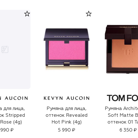
 для лица,
Румяна для лица,
Румяна Archit
к Stripped
оттенок Revealed
Soft Matte B
 Rose (4g)
Hot Pink (4g)
оттенок 01 
Veil (11g)
 990 ₽
5 990 ₽
6 350 ₽