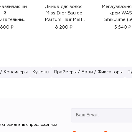
навливающи
Дымка для волос
Мегаувлажн
й
Miss Dior Eau de
крем WA
итательный
Parfum Hair Mist
Shikulime (5
ля рук Dior
(30ml)
 800 ₽
8 200 ₽
5 540 ₽
ige (50ml)
/ Консилеры
Кушоны
Праймеры / Базы / Фиксаторы
П
и специальных предложениях