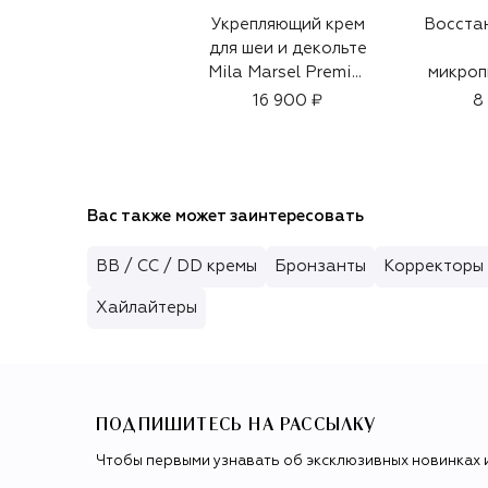
Укрепляющий крем
Восста
для шеи и декольте
Mila Marsel Premier
микроп
(50ml)
крем д
16 900 ₽
8
Prest
Вас также может заинтересовать
BB / CC / DD кремы
Бронзанты
Корректоры 
Хайлайтеры
ПОДПИШИТЕСЬ НА РАССЫЛКУ
Чтобы первыми узнавать об эксклюзивных новинках 