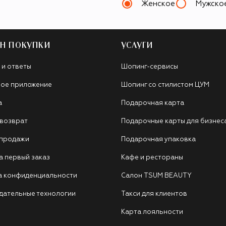
Женское
Мужско
Н ПОКУПКИ
УСЛУГИ
 и ответы
Шопинг-сервисы
ое приложение
Шопинг со стилистом ЦУМ
а
Подарочная карта
 возврат
Подарочные карты для бизнес
 продажи
Подарочная упаковка
а первый заказ
Кафе и рестораны
а конфиденциальности
Салон TSUM BEAUTY
дательные технологии
Такси для клиентов
Карта лояльности