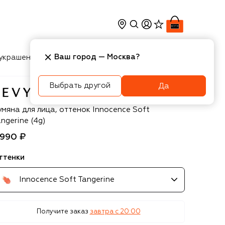
Ваш город —
Москва
?
украшения
Косметика
Интерьер
Новости
Выбрать другой
Да
vyn Aucoin
умяна для лица, оттенок Innocence Soft
ngerine (4g)
 990 ₽
ттенки
Innocence Soft Tangerine
Получите заказ
завтра c 20:00