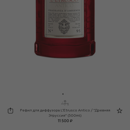
Logevy Firenze 1965
Рефил для диффузора L’Etrusco Antico / "Древняя
Этруссия" (500ml)
11 500 ₽