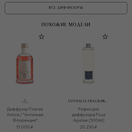
ВСЕ ДИФФУЗОРЫ
ПОХОЖИЕ МОДЕЛИ
EUTHALIA FRAGRANCES
Диффузор Firenze
Рефил для
Antica / "Античная
диффузора Ficus
Флоренция"
Apuliae (500ml)
(500ml)
15 000 ₽
20 250 ₽