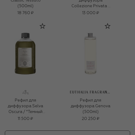
Classic Tessuto
диффузора
(500ml)
Collezione Privata Il
Fiorino / "Цветок"
18 760 ₽
13 000 ₽
(500ml)
EUTHALIA FRAGRANCES
Рефил для
Рефил для
диффузора Selva
диффузора Genova
Oscura / "Темный
(500ml)
лес" (500ml)
11 500 ₽
20 250 ₽