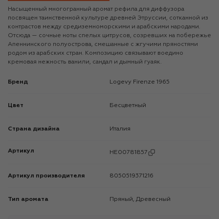
Насыщенный многогранный аромат рефила для диффузора
посвящен таинственной культуре древней Этруссии, сотканной из
контрастов между средиземноморскими и арабскими народами.
Отсюда — сочные ноты спелых цитрусов, созревших на побережье
Апеннинского полуострова, смешанные с жгучими пряностями
родом из арабских стран. Композицию связывают воедино
кремовая нежность ванили, сандал и дымный гуаяк.
Бренд
Logevy Firenze 1965
Цвет
Бесцветный
Страна дизайна
Италия
Артикул
HE00781857
Артикул производителя
8050519371216
Тип аромата
Пряный, Древесный