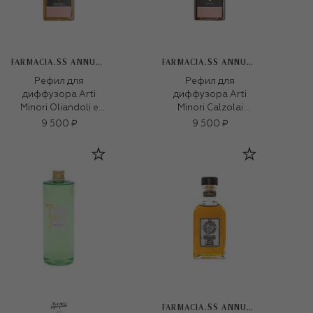
FARMACIA.SS ANNUNZIATA 1561
FARMACIA.SS ANNUNZIATA 1561
Рефил для
Рефил для
диффузора Arti
диффузора Arti
Minori Oliandoli e
Minori Calzolai
Pizzicagnoli (500ml)
(500ml)
9 500 ₽
9 500 ₽
FARMACIA.SS ANNUNZIATA 1561