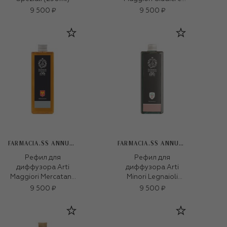
Notai (500ml)
9 500 ₽
9 500 ₽
FARMACIA.SS ANNUNZIATA 1561
FARMACIA.SS ANNUNZIATA 1561
Рефил для
Рефил для
диффузора Arti
диффузора Arti
Maggiori Mercatanti
Minori Legnaioli
(500ml)
(500ml)
9 500 ₽
9 500 ₽