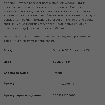
Maggiori, которая рассказывает о древней Флоренции, и
прославляет гильдию врачей и фармацевтов. Словно в
алхимическом сосуде, в нем смешали целительные травы и
эссенции. Цветом жидкость обязана черной орхидее и перцу в
сердце композиции. Ведущие ноты дополняют бергамот, кедр,
гваяк и мускус. Рефила хватит, чтобы полностью обновить
содержимое диффузора объемом 500 мл.
Применение: Перелейте средство в диффузор при помощи
воронки и поместите внутрь палочки.
Бренд
Farmacia.SS Annunziata 1561
Цвет
Бесцветный
Страна дизайна
Италия
Артикул
HE00842203
Артикул производителя
8032779255697