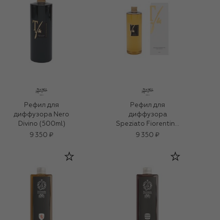
Рефил для
Рефил для
диффузора Nero
диффузора
Divino (500ml)
Speziato Fiorentino
(500ml)
9 350 ₽
9 350 ₽