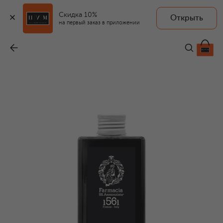
Скидка 10%
Открыть
FARMACIA.SS ANNUNZIATA 1561
на первый заказ в приложении
Рефил для диффузора Arti Maggiori Medici e Speziali (500ml)
-
9 500 ₽