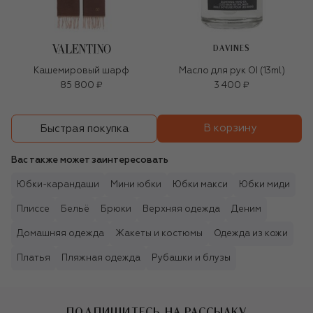
DAVINES
Кашемировый шарф
Масло для рук OI (13ml)
85 800 ₽
3 400 ₽
В корзину
Быстрая покупка
Вас также может заинтересовать
Юбки-карандаши
Мини юбки
Юбки макси
Юбки миди
Плиссе
Бельё
Брюки
Верхняя одежда
Деним
Домашняя одежда
Жакеты и костюмы
Одежда из кожи
Платья
Пляжная одежда
Рубашки и блузы
ПОДПИШИТЕСЬ НА РАССЫЛКУ