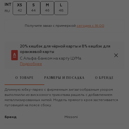
INT
XS
S
M
L
42
44
46
48
RU
Получите заказ с примеркой
сегодня c 16:00
20% кешбэк для чёрной карты и 8% кешбэк для
оранжевой карты
С Альфа-Банком на карту ЦУМа
Подробнее
О ТОВАРЕ
РАЗМЕРЫ И ПОСАДКА
О БРЕНДЕ
Длинную юбку-парео с фирменным зигзагообразным узором
выполнили из вискозного трикотажа рашель с добавлением
металлизированных нитей. Модель прямого кроя застегивается
пуговицей на поясе сбоку.
Бренд
Missoni