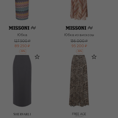
Юбка
Юбка из вискозы
127 500 ₽
136 000 ₽
89 250 ₽
95 200 ₽
-
30
%
-
30
%
SHERVARLI