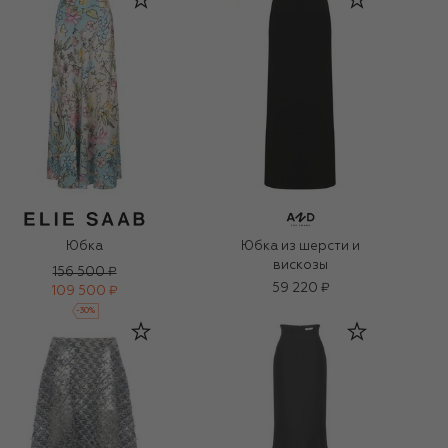
Юбка
Юбка из шерсти и
вискозы
156 500 ₽
59 220 ₽
109 500 ₽
-
30
%