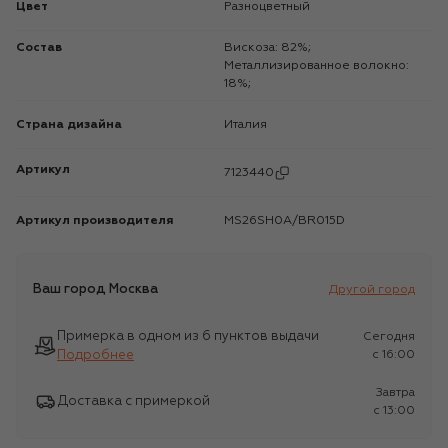
Цвет
Разноцветный
Состав
Вискоза: 82%;
Металлизированное волокно:
18%;
Страна дизайна
Италия
Артикул
7123440
Артикул производителя
MS26SH0A/BR015D
Ваш город
Москва
Другой город
Примерка в одном из 6 пунктов выдачи
Сегодня
Подробнее
c 16:00
Завтра
Доставка с примеркой
c 13:00