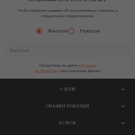
Чтобы первыми узнавать об эксклюзивных новинках и
специальных предложениях
Женское
Мужское
Продолжая, вы даете
согласие
на обработку
персональных данных
О ЦУМ
О магазине
ОНЛАЙН ПОКУПКИ
Новости и события
Вопросы и ответы
УСЛУГИ
Бутики и ПВЗ ЦУМ
Мобильное приложение
Контакты