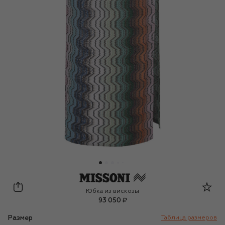
Missoni
Юбка из вискозы
93 050 ₽
Размер
Таблица размеров