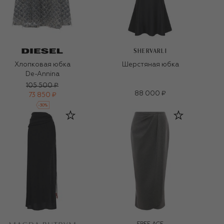
SHERVARLI
Хлопковая юбка
Шерстяная юбка
De-Annina
105 500 ₽
88 000 ₽
73 850 ₽
-
30
%