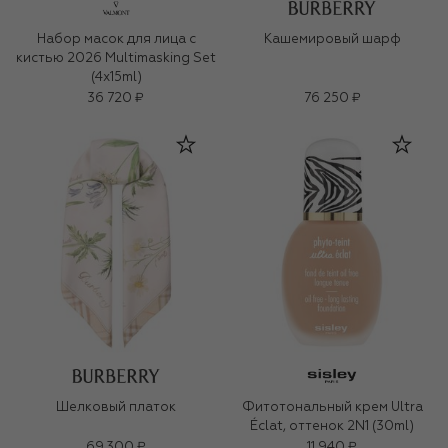
Набор масок для лица с
Кашемировый шарф
кистью 2026 Multimasking Set
(4x15ml)
36 720 ₽
76 250 ₽
Шелковый платок
Фитотональный крем Ultra
Éclat, оттенок 2N1 (30ml)
69 300 ₽
11 940 ₽