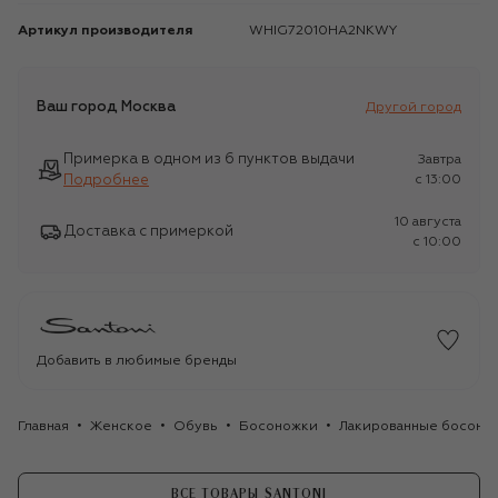
Артикул производителя
WHIG72010HA2NKWY
Ваш город
Москва
Другой город
Примерка в одном из 6 пунктов выдачи
Завтра
Подробнее
c 13:00
10 августа
Доставка с примеркой
c 10:00
Добавить в любимые бренды
Главная
Женское
Обувь
Босоножки
Лакированные босонож
ВСЕ ТОВАРЫ SANTONI