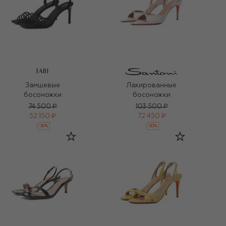
FABI
Замшевые
Лакированные
босоножки
босоножки
74 500 ₽
103 500 ₽
52 150 ₽
72 450 ₽
-
30
%
-
30
%