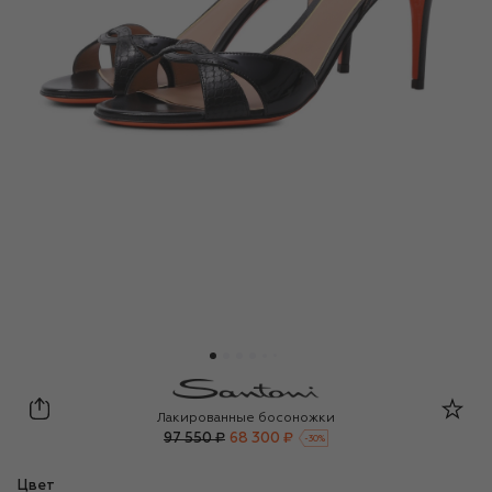
Santoni
Лакированные босоножки
97 550 ₽
68 300 ₽
-
30
%
Цвет