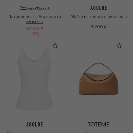
Лакированные босоножки
Майка из хлопка и лиоцелла
97 550 ₽
13 200 ₽
68 300 ₽
-
30
%