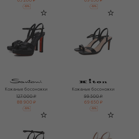
65 200 ₽
69 650 ₽
-
30
%
-
30
%
Кожаные босоножки
Кожаные босоножки
127 000 ₽
99 500 ₽
88 900 ₽
69 650 ₽
-
30
%
-
30
%