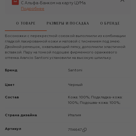
С Альфа-Банком на карту ЦУМа
Подробнее
О ТОВАРЕ
РАЗМЕРЫ И ПОСАДКА
О БРЕНДЕ
Босоножки с перекрестной союзкой выполнили из комбинации
гладкой лакированной кожи и матовой с тиснением под змею.
Двойной ремешок, охватывающий пятку, дополнили эластичной
вставкой. Пару на тонкой подошве фирменного оранжевого
оттенка Arancio Santoni установили на высокую шпильку.
Бренд
Santoni
Цвет
Черный
Состав
Кожа: 100%; Подкладка-кожа:
100%; Подошва-кожа: 100%;
Страна дизайна
Италия
Артикул
7114647