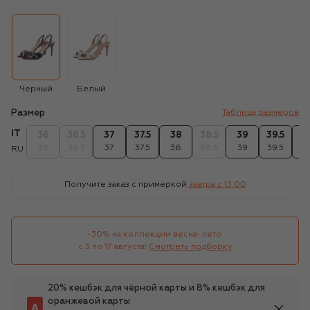
Черный
Белый
Размер
Таблица размеров
IT
36
36.5
37
37.5
38
38.5
39
39.5
4
36
36.5
37
37.5
38
38.5
39
39.5
4
RU
Получите заказ с примеркой
завтра c 13:00
-30% на коллекции весна-лето 

с 3 по 17 августа!
Смотреть подборку
20% кешбэк для чёрной карты и 8% кешбэк для
оранжевой карты