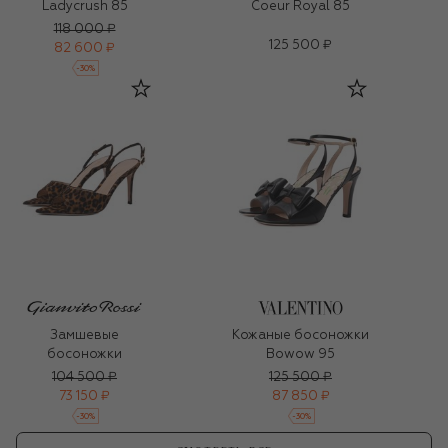
Ladycrush 85
Coeur Royal 85
118 000 ₽
125 500 ₽
82 600 ₽
-
30
%
Замшевые
Кожаные босоножки
босоножки
Bowow 95
104 500 ₽
125 500 ₽
73 150 ₽
87 850 ₽
-
30
%
-
30
%