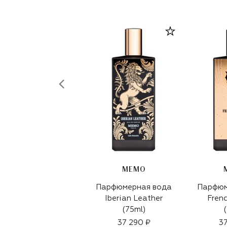
MEMO
Парфюмерная вода
Парфюм
Iberian Leather
Fren
(75ml)
37 290 ₽
37