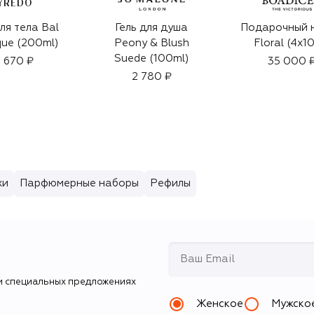
YREDO
ля тела Bal
Гель для душа
Подарочный 
que (200ml)
Peony & Blush
Floral (4x1
Suede (100ml)
 670 ₽
35 000 
2 780 ₽
хи
Парфюмерные наборы
Рефилы
и специальных предложениях
Женское
Мужско