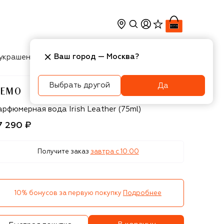
Ваш город —
Москва
?
украшения
Косметика
Интерьер
Новости
Выбрать другой
Да
EMO
emo
арфюмерная вода Irish Leather (75ml)
7 290 ₽
Получите заказ
завтра c 10:00
10% бонусов за первую покупку
Подробнее