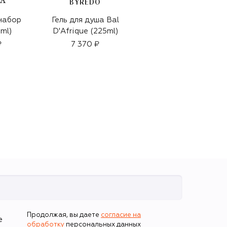
BYREDO
набор
Гель для душа Bal
Очищающий мусс
0ml)
D'Afrique (225ml)
для лица с
экстрактом нимфеи
₽
7 370 ₽
La Mousse OFF/ON
6 700 ₽
(150ml)
Продолжая, вы даете
согласие на
е
обработку
персональных данных