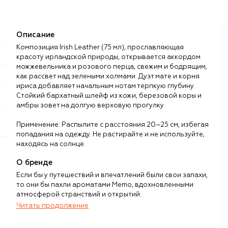
Описание
Композиция Irish Leather (75 мл), прославляющая
красоту ирландской природы, открывается аккордом
можжевельника и розового перца, свежим и бодрящим,
как рассвет над зелеными холмами. Дуэт мате и корня
ириса добавляет начальным нотам терпкую глубину.
Стойкий бархатный шлейф из кожи, березовой коры и
амбры зовет на долгую верховую прогулку.
Применение: Распылите с расстояния 20–25 см, избегая
попадания на одежду. Не растирайте и не используйте,
находясь на солнце.
О бренде
Если бы у путешествий и впечатлений были свои запахи,
то они бы пахли ароматами Memo, вдохновленными
атмосферой странствий и открытий.
Читать продолжение
Концепцию парфюмерии Memo Клара Моллой,
основавшая бренд вместе с супругом Джоном,