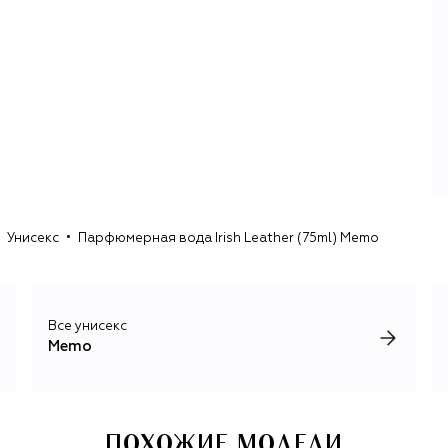
объясняет так: «Путешествия, география, открытия и
впечатления». Ароматы «путешествуют» как по
реальным местам (Эфиопии – Lalibela, Мьянме – Inle,
Египту –Siwa), так и по фантазийным локациям (райский
сад – Jannat, золотой город инков – Manoa, небесный
дворец бога Солнца – Shams).
Ароматы марки рождаются из атмосферы путешествия,
которая потом обретает свою ольфакторную форму.
Например, дальние поездки для Клары пахнут кожей, из
которой сшиты верные спутники путешественника в
любые времена: седла, ботинки и сумки. Именно этому
Унисекс
Парфюмерная вода Irish Leather (75ml) Memo
материалу посвящена культовая для марки коллекция
Cuirs Nomades, каждый аромат в которой вдохновлен
кожей определенной выделки.
Все унисекс
Memo
ПОХОЖИЕ МОДЕЛИ