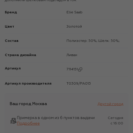
дополнили шелковым подкладом в тон.
Бренд
Elie Saab
Цвет
Золотой
Состав
Полиэстер: 50%; Шелк: 50%;
Страна дизайна
Ливан
Артикул
7114151
Артикул производителя
T0309/PA013
Ваш город
Москва
Другой город
Примерка в одном из 6 пунктов выдачи
Сегодня
Подробнее
c 16:00