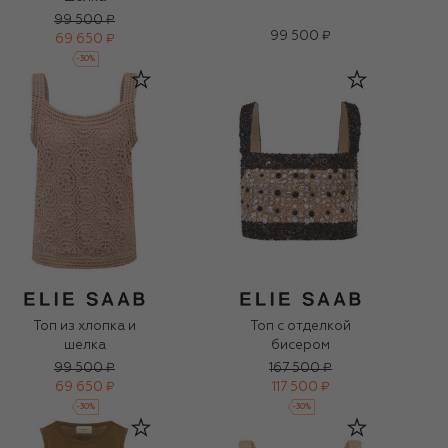
99 500 ₽
99 500 ₽
69 650 ₽
-
30
%
Топ из хлопка и
Топ с отделкой
шелка
бисером
99 500 ₽
167 500 ₽
69 650 ₽
117 500 ₽
-
30
%
-
30
%