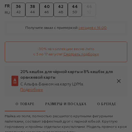
FR
36
38
40
42
44
46
42
44
46
48
50
52
RU
Получите заказ с примеркой
сегодня c 16:00
-30% на коллекции весна-лето 

с 3 по 17 августа!
Смотреть подборку
20% кешбэк для чёрной карты и 8% кешбэк для
оранжевой карты
С Альфа-Банком на карту ЦУМа
Подробнее
О ТОВАРЕ
РАЗМЕРЫ И ПОСАДКА
О БРЕНДЕ
Майка из тюля, полностью расшитого крупными фигурными
пайетками, составит эффектный дуэт с парной юбкой. Круглую
горловину и проймы отделали кристаллами. Модель прямого кроя