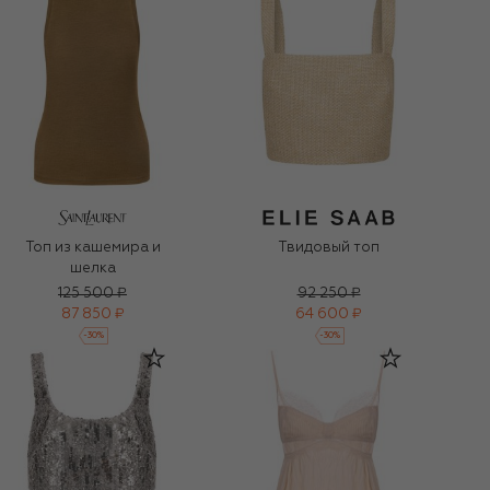
Топ из кашемира и
Твидовый топ
шелка
125 500 ₽
92 250 ₽
87 850 ₽
64 600 ₽
-
30
%
-
30
%