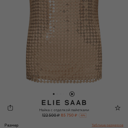
Elie Saab
Майка с отделкой пайетками
122 500 ₽
85 750 ₽
-
30
%
Размер
Таблица размеров