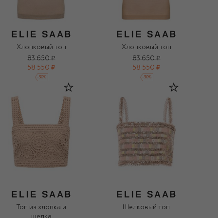
Хлопковый топ
Хлопковый топ
83 650 ₽
83 650 ₽
58 550 ₽
58 550 ₽
-
30
%
-
30
%
Топ из хлопка и
Шелковый топ
шелка