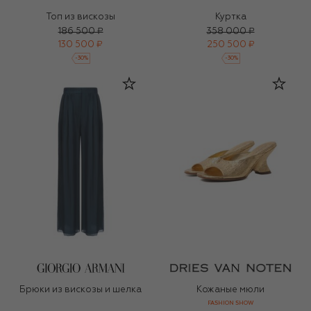
Топ из вискозы
Куртка
186 500 ₽
358 000 ₽
130 500 ₽
250 500 ₽
-
30
%
-
30
%
Брюки из вискозы и шелка
Кожаные мюли
FASHION SHOW