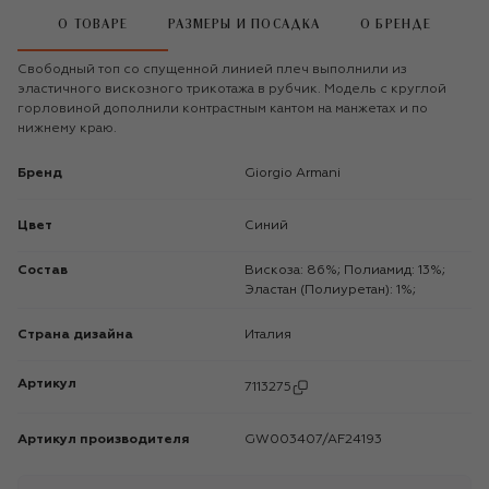
О ТОВАРЕ
РАЗМЕРЫ И ПОСАДКА
О БРЕНДЕ
Свободный топ со спущенной линией плеч выполнили из
эластичного вискозного трикотажа в рубчик. Модель с круглой
горловиной дополнили контрастным кантом на манжетах и по
нижнему краю.
Бренд
Giorgio Armani
Цвет
Синий
Состав
Вискоза: 86%; Полиамид: 13%;
Эластан (Полиуретан): 1%;
Страна дизайна
Италия
Артикул
7113275
Артикул производителя
GW003407/AF24193