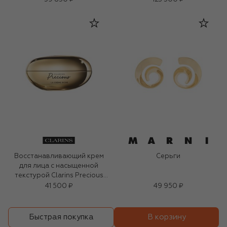
Восстанавливающий крем
Серьги
для лица с насыщенной
текстурой Clarins Precious
(50ml)
41 500 ₽
49 950 ₽
В корзину
Быстрая покупка