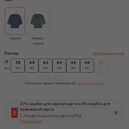
Синий
Темно-
синий
Размер
Таблица размеров
IT
38
40
42
44
46
48
50
40
42
44
46
48
50
52
RU
Получите заказ с примеркой
сегодня c 14:00
20% кешбэк для чёрной карты и 8% кешбэк для
оранжевой карты
С Альфа-Банком на карту ЦУМа
Подробнее