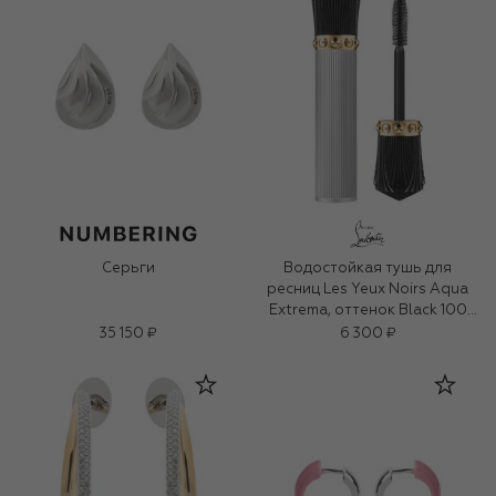
Серьги
Водостойкая тушь для
ресниц Les Yeux Noirs Aqua
Extrema, оттенок Black 100
(7ml)
35 150 ₽
6 300 ₽