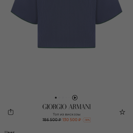
Giorgio Armani
Топ из вискозы
186 500 ₽
130 500 ₽
-
30
%
Цвет