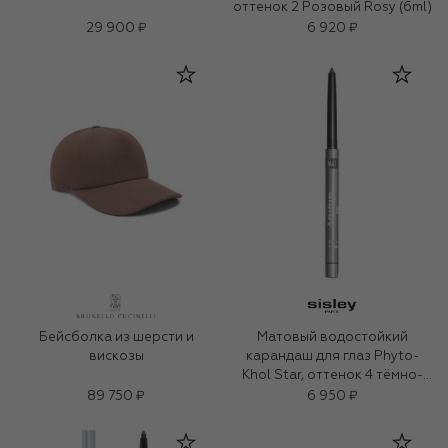
оттенок 2 Розовый Rosy (6ml)
29 900 ₽
6 920 ₽
Бейсболка из шерсти и
Матовый водостойкий
вискозы
карандаш для глаз Phyto-
Khol Star, оттенок 4 тёмно-
серый (0.3g)
89 750 ₽
6 950 ₽