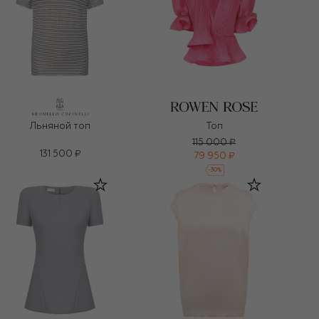
Льняной топ
Топ
115 000 ₽
131 500 ₽
79 950 ₽
-
30
%