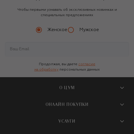
Чтобы первыми узнавать об эксклюзивных новинках и
специальных предложениях
Женское
Мужское
Продолжая, вы даете
согласие
на обработку
персональных данных
О ЦУМ
О магазине
ОНЛАЙН ПОКУПКИ
Новости и события
Вопросы и ответы
УСЛУГИ
Бутики и ПВЗ ЦУМ
Мобильное приложение
Контакты