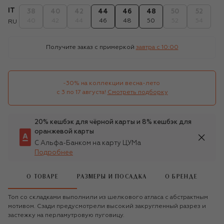
IT
38
40
42
44
46
48
50
52
40
42
44
46
48
50
52
54
RU
Получите заказ с примеркой
завтра c 10:00
-30% на коллекции весна-лето 

с 3 по 17 августа!
Смотреть подборку
20% кешбэк для чёрной карты и 8% кешбэк для
оранжевой карты
С Альфа-Банком на карту ЦУМа
Подробнее
О ТОВАРЕ
РАЗМЕРЫ И ПОСАДКА
О БРЕНДЕ
Топ со складками выполнили из шелкового атласа с абстрактным
мотивом. Сзади предусмотрели высокий закругленный разрез и
застежку на перламутровую пуговицу.