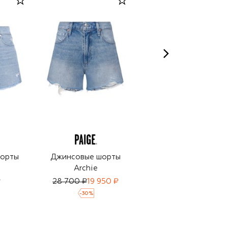
шорты
Джинсовые шорты
Джинсовые шорты
Archie
Dani
₽
28 700 ₽
19 950 ₽
28 700 ₽
19 950 ₽
-
30
%
-
30
%