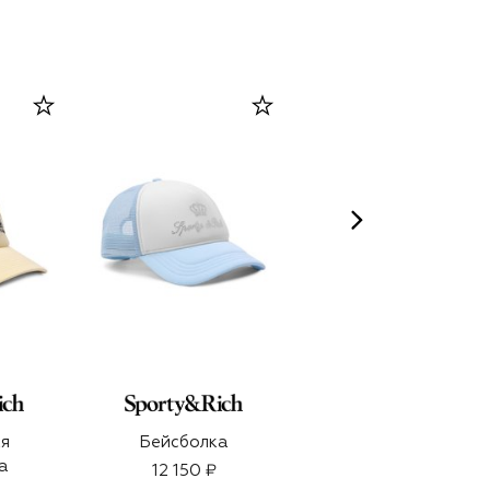
я
Бейсболка
Крем для рук
а
«Зеленый чай и
12 150 ₽