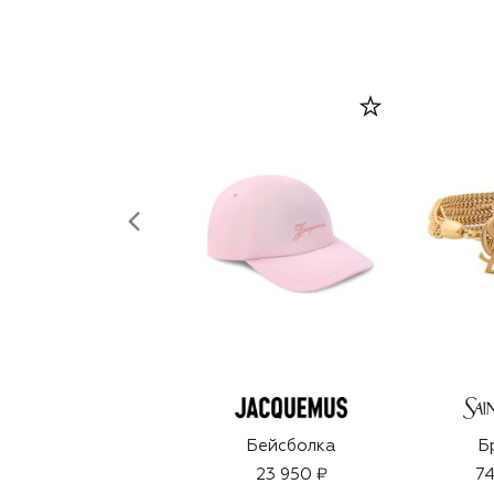
Бейсболка
Б
23 950 ₽
74