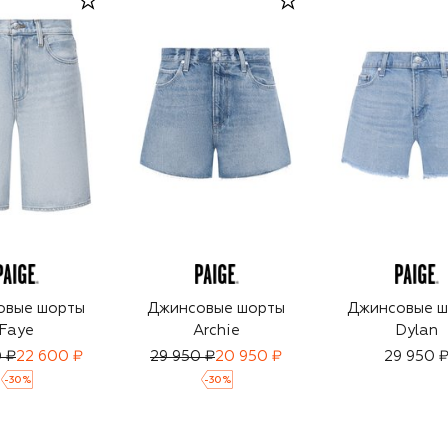
овые шорты
Джинсовые шорты
Джинсовые 
Faye
Archie
Dylan
 ₽
22 600 ₽
29 950 ₽
20 950 ₽
29 950 
-
30
%
-
30
%