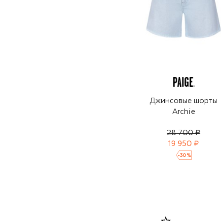
Джинсовые шорты
Archie
28 700 ₽
19 950 ₽
-
30
%