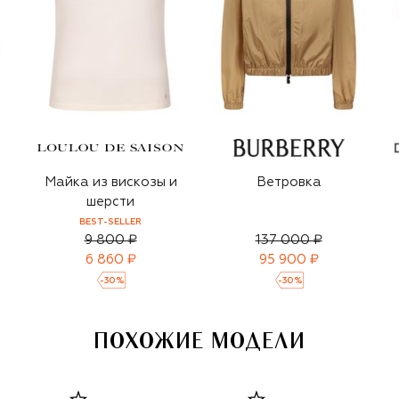
Майка из вискозы и
Ветровка
шерсти
BEST-SELLER
9 800 ₽
137 000 ₽
6 860 ₽
95 900 ₽
-
30
%
-
30
%
ПОХОЖИЕ МОДЕЛИ