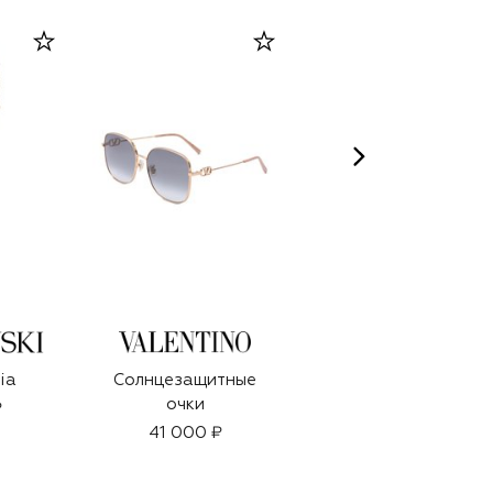
lia
Солнцезащитные
Подарочный набор
очки
Floral (4x10ml)
₽
41 000 ₽
35 000 ₽