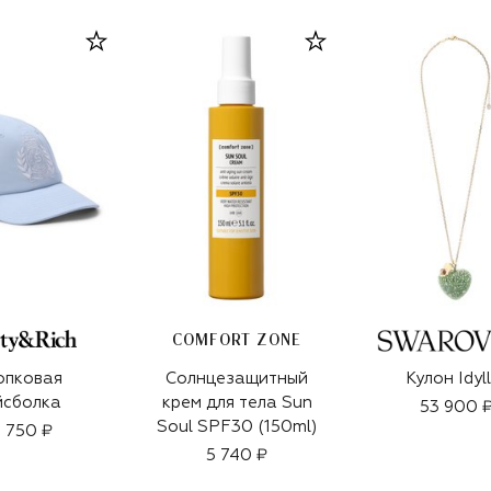
COMFORT ZONE
опковая
Солнцезащитный
Кулон Idyl
йсболка
крем для тела Sun
53 900 
Soul SPF30 (150ml)
 750 ₽
5 740 ₽