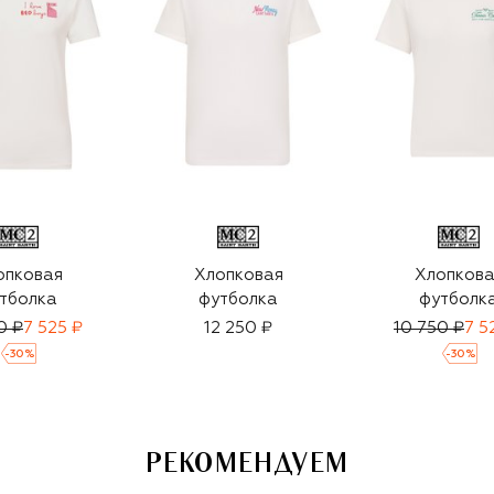
опковая
Хлопковая
Хлопкова
тболка
футболка
футболк
0 ₽
7 525 ₽
12 250 ₽
10 750 ₽
7 5
-
30
%
-
30
%
РЕКОМЕНДУЕМ