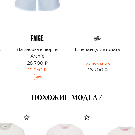
а
Джинсовые шорты
Шлепанцы Saionara
Archie
28 700 ₽
FASHION SHOW
19 950 ₽
18 700 ₽
-
30
%
ПОХОЖИЕ МОДЕЛИ