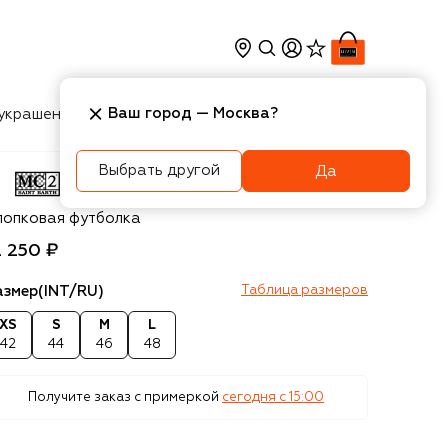
Ваш город —
Москва
?
украшения
Косметика
Интерьер
Новости
Выбрать другой
Да
2 Saint Barth
лопковая футболка
2 250 ₽
азмер
(INT/RU)
Таблица размеров
XS
S
M
L
42
44
46
48
Получите заказ с примеркой
сегодня c 15:00