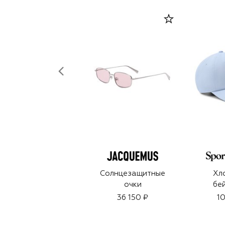
Солнцезащитные
Хл
очки
бе
36 150 ₽
10