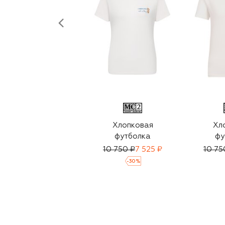
Хлопковая
Хл
футболка
фу
10 750 ₽
7 525 ₽
10 75
-
30
%