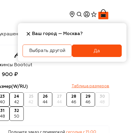
Ваш город —
Москва
?
украшения
Косметика
Интерьер
Новости
Выбрать другой
Да
For All Mankind
жинсы Bootcut
1 900 ₽
азмер
(W/RU)
Таблица размеров
23
24
25
26
27
28
29
30
40
42
42
44
44
46
46
48
31
32
48
50
Получите заказ с примеркой
сегодня c 15:00