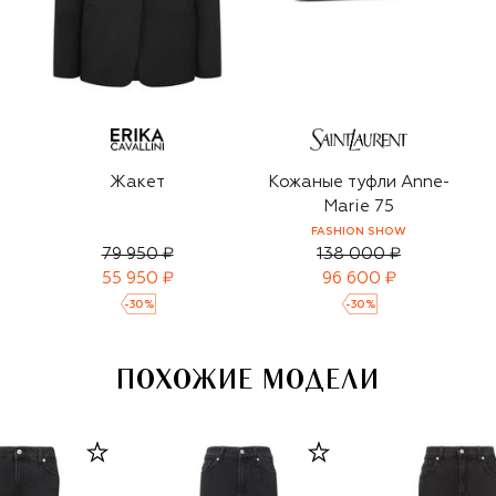
Жакет
Кожаные туфли Anne-
Marie 75
FASHION SHOW
79 950 ₽
138 000 ₽
55 950 ₽
96 600 ₽
-
30
%
-
30
%
ПОХОЖИЕ МОДЕЛИ