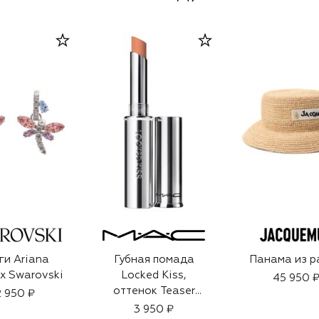
ги Ariana
Губная помада
Панама из р
x Swarovski
Locked Kiss,
45 950 
оттенок Teaser
 950 ₽
(1,8g)
3 950 ₽