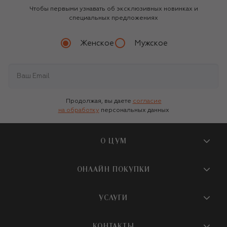
Чтобы первыми узнавать об эксклюзивных новинках и
специальных предложениях
Женское
Мужское
Продолжая, вы даете
согласие
на обработку
персональных данных
О ЦУМ
О магазине
ОНЛАЙН ПОКУПКИ
Новости и события
Вопросы и ответы
УСЛУГИ
Бутики и ПВЗ ЦУМ
Мобильное приложение
Контакты
Шопинг-сервисы
КОНТАКТЫ