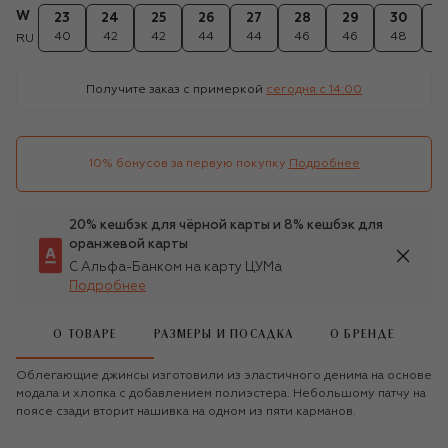
W
23
24
25
26
27
28
29
30
3
40
42
42
44
44
46
46
48
4
RU
Получите заказ с примеркой
сегодня c 14:00
10% бонусов за первую покупку
Подробнее
20% кешбэк для чёрной карты и 8% кешбэк для
оранжевой карты
С Альфа-Банком на карту ЦУМа
Подробнее
О ТОВАРЕ
РАЗМЕРЫ И ПОСАДКА
О БРЕНДЕ
Облегающие джинсы изготовили из эластичного денима на основе
модала и хлопка с добавлением полиэстера. Небольшому патчу на
поясе сзади вторит нашивка на одном из пяти карманов.